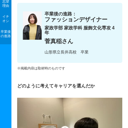
志望
理由
卒業後の進路：
イチ
ファッションデザイナー
オシ
家政学部 家政学科 服飾文化専攻 4
卒業後
年
の進路
菅真稲さん
山形県立長井高校 卒業
※掲載内容は取材時のものです
どのように考えてキャリアを選んだか