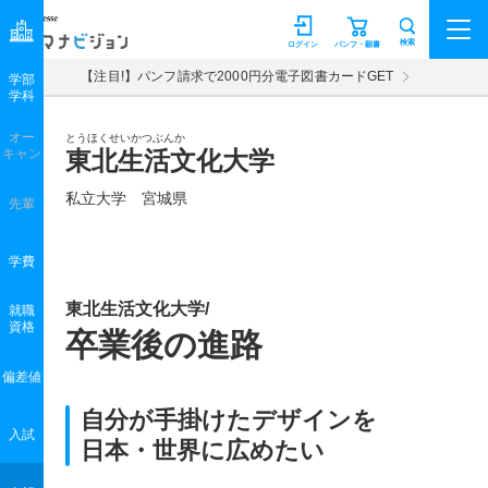
マナビジョン
検索
ログイン
パンフ・願書
【注目!】パンフ請求で2000円分電子図書カードGET
学部
学科
オー
とうほくせいかつぶんか
キャン
東北生活文化大学
私立大学 宮城県
先輩
学費
東北生活文化大学/
就職
資格
卒業後の進路
偏差値
自分が手掛けたデザインを
入試
日本・世界に広めたい