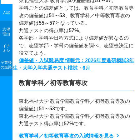
東北福祉大学 教育学部の偏差値は
51～57
。
学科ごとの偏差値としては、教育学科／初等教育専
入試
攻の偏差値は
51～53
、教育学科／中等教育専攻の
偏差値は
55～57
となっている。
志望
共通テストの得点率は
57%
。
理由
各学部・学科や日程方式により偏差値が異なるの
で、志望学部・学科の偏差値を調べ、志望校決定に
イチ
オシ
役立てよう。
偏差値・入試難易度 情報元：2026年度進研模試3年
卒業後
の進路
生・大学入学共通テスト模試・6月
教育学科／初等教育専攻
東北福祉大学 教育学部教育学科／初等教育専攻の
偏差値は
51～53
です。
東北福祉大学 教育学部教育学科／初等教育専攻の
共通テスト得点率は
57%
です。
教育学科／初等教育専攻の入試情報を見る