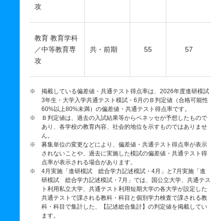
攻
教育 教育学科
／中等教育専
共・前期
55
57
攻
※ 掲載している偏差値・共通テスト得点率は、2026年度進研模試
3年生・大学入学共通テスト模試・6月のＢ判定値（合格可能性
60%以上80%未満）の偏差値・共通テスト得点率です。
※ Ｂ判定値は、過去の入試結果等からベネッセが予想したもので
あり、各学校の教育内容、社会的地位を示すものではありませ
ん。
※ 募集単位の変更などにより、偏差値・共通テスト得点率が表示
されないことや、過去に実施した模試の偏差値・共通テスト得
点率が表示される場合があります。
※ 4月実施「進研模試 総合学力記述模試・4月」と7月実施「進
研模試 総合学力記述模試・7月」では、国公立大学、共通テス
ト利用私立大学、共通テスト利用短期大学の各大学が設定した
共通テストで課される教科・科目と個別学力検査で課される教
科・科目で集計した、【記述総合集計】の判定値を掲載してい
ます。