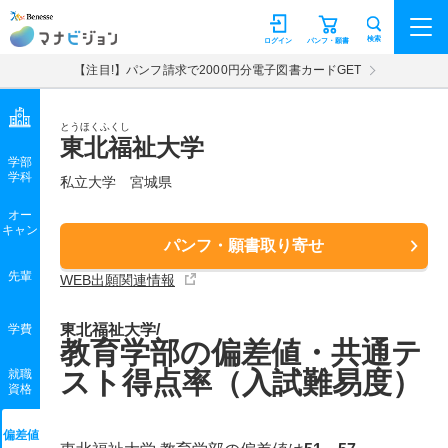
マナビジョン
検索
ログイン
パンフ・願書
【注目!】パンフ請求で2000円分電子図書カードGET
とうほくふくし
東北福祉大学
学部
学科
私立大学
宮城県
オー
キャン
パンフ・願書取り寄せ
先輩
WEB出願関連情報
東北福祉大学/
学費
教育学部の偏差値・共通テ
スト得点率（入試難易度）
就職
資格
偏差値