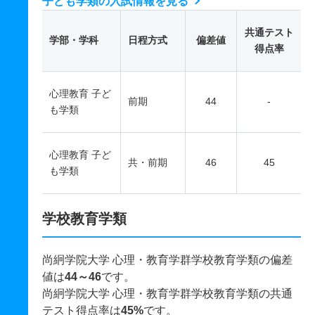
子ども学類の入試情報を見る
共通テスト
学部・学科
日程方式
偏差値
得点率
心理教育 子ど
前期
44
-
も学類
心理教育 子ど
共・前期
46
45
も学類
学校教育学類
尚絅学院大学 心理・教育学群学校教育学類の偏差
値は
44～46
です。
尚絅学院大学 心理・教育学群学校教育学類の共通
テスト得点率は
45%
です。