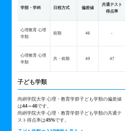
共通テスト
学部・学科
日程方式
偏差値
得点率
心理教育 心理
前期
46
-
学類
心理教育 心理
共・前期
49
47
学類
子ども学類
尚絅学院大学 心理・教育学群子ども学類の偏差値
は
44～46
です。
尚絅学院大学 心理・教育学群子ども学類の共通テ
スト得点率は
45%
です。