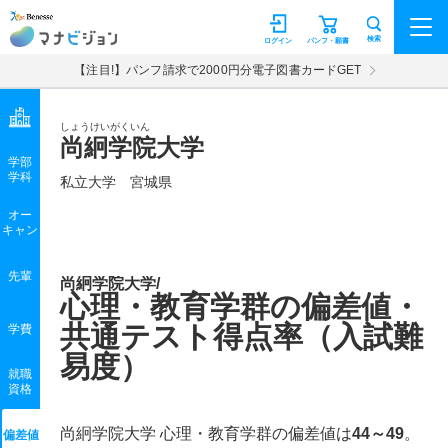
マナビジョン
検索
ログイン
パンフ・願書
【注目!】パンフ請求で2000円分電子図書カードGET
しょうけいがくいん
尚絅学院大学
学部
学科
私立大学
宮城県
オー
キャン
先輩
尚絅学院大学/
心理・教育学群の偏差値・
共通テスト得点率（入試難
学費
易度）
就職
資格
尚絅学院大学 心理・教育学群の偏差値は
44～49
。
偏差値