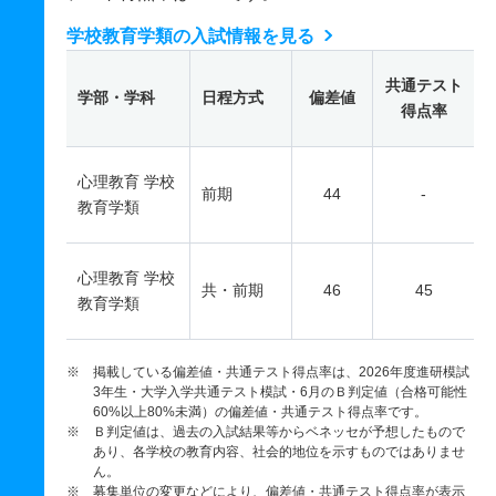
学校教育学類の入試情報を見る
共通テスト
学部・学科
日程方式
偏差値
得点率
心理教育 学校
前期
44
-
教育学類
心理教育 学校
共・前期
46
45
教育学類
※ 掲載している偏差値・共通テスト得点率は、2026年度進研模試
3年生・大学入学共通テスト模試・6月のＢ判定値（合格可能性
60%以上80%未満）の偏差値・共通テスト得点率です。
※ Ｂ判定値は、過去の入試結果等からベネッセが予想したもので
あり、各学校の教育内容、社会的地位を示すものではありませ
ん。
※ 募集単位の変更などにより、偏差値・共通テスト得点率が表示