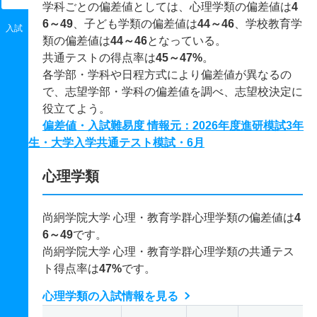
学科ごとの偏差値としては、心理学類の偏差値は
4
6～49
、子ども学類の偏差値は
44～46
、学校教育学
入試
類の偏差値は
44～46
となっている。
共通テストの得点率は
45～47%
。
各学部・学科や日程方式により偏差値が異なるの
で、志望学部・学科の偏差値を調べ、志望校決定に
役立てよう。
偏差値・入試難易度 情報元：2026年度進研模試3年
生・大学入学共通テスト模試・6月
心理学類
尚絅学院大学 心理・教育学群心理学類の偏差値は
4
6～49
です。
尚絅学院大学 心理・教育学群心理学類の共通テス
ト得点率は
47%
です。
心理学類の入試情報を見る