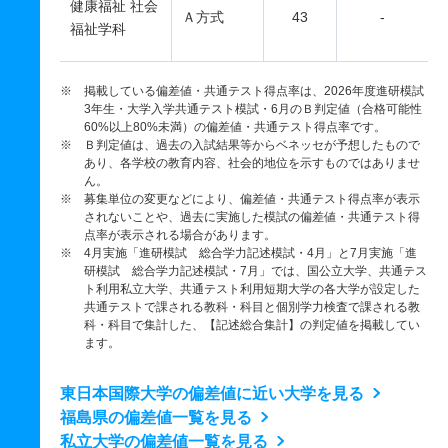
健康福祉 社会
Ａ方式
43
-
福祉学科
※ 掲載している偏差値・共通テスト得点率は、2026年度進研模試
3年生・大学入学共通テスト模試・6月のＢ判定値（合格可能性
60%以上80%未満）の偏差値・共通テスト得点率です。
※ Ｂ判定値は、過去の入試結果等からベネッセが予想したもので
あり、各学校の教育内容、社会的地位を示すものではありませ
ん。
※ 募集単位の変更などにより、偏差値・共通テスト得点率が表示
されないことや、過去に実施した模試の偏差値・共通テスト得
点率が表示される場合があります。
※ 4月実施「進研模試 総合学力記述模試・4月」と7月実施「進
研模試 総合学力記述模試・7月」では、国公立大学、共通テス
ト利用私立大学、共通テスト利用短期大学の各大学が設定した
共通テストで課される教科・科目と個別学力検査で課される教
科・科目で集計した、【記述総合集計】の判定値を掲載してい
ます。
東日本国際大学の偏差値に近い大学を見る
福島県の偏差値一覧を見る
私立大学の偏差値一覧を見る