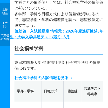
学科ごとの偏差値としては、社会福祉学科の偏差値
は
43
となっている。 。
志望
理由
各学部・学科や日程方式により偏差値が異なるの
で、志望学部・学科の偏差値を調べ、志望校決定に
イチ
役立てよう。
オシ
偏差値・入試難易度 情報元：2026年度進研模試3年
卒業後
生・大学入学共通テスト模試・6月
の進路
社会福祉学科
東日本国際大学 健康福祉学部社会福祉学科の偏差
値は
43
です。
社会福祉学科の入試情報を見る
共通テスト
学部・学科
日程方式
偏差値
得点率