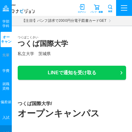
マナビジョン
検索
ログイン
パンフ・願書
【注目!】パンフ請求で2000円分電子図書カードGET
学部
学科
オー
つくばこくさい
キャン
つくば国際大学
私立大学 茨城県
先輩
学費
LINEで通知を受け取る
就職
資格
偏差値
つくば国際大学/
オープンキャンパス
入試