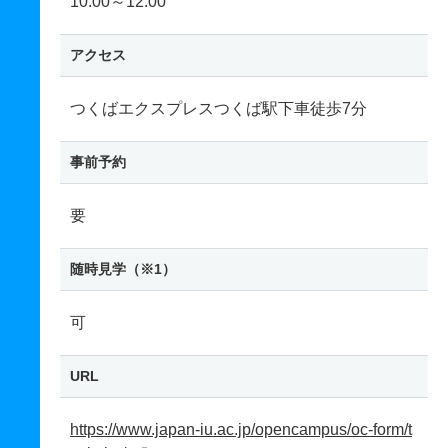
10:00～12:00
アクセス
つくばエクスプレスつくば駅下車徒歩7分
事前予約
要
随時見学（※1）
可
URL
https://www.japan-iu.ac.jp/opencampus/oc-form/t