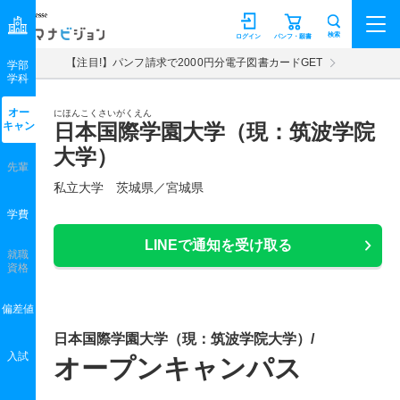
マナビジョン
検索
ログイン
パンフ・願書
【注目!】パンフ請求で2000円分電子図書カードGET
学部
学科
オー
にほんこくさいがくえん
キャン
日本国際学園大学（現：筑波学院
大学）
先輩
私立大学 茨城県／宮城県
学費
LINEで通知を受け取る
就職
資格
偏差値
日本国際学園大学（現：筑波学院大学）/
入試
オープンキャンパス