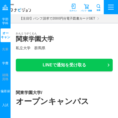
マナビジョン
検索
ログイン
パンフ・願書
【注目!】パンフ請求で2000円分電子図書カードGET
学部
学科
オー
かんとうがくえん
キャン
関東学園大学
私立大学 群馬県
先輩
学費
LINEで通知を受け取る
就職
資格
偏差値
関東学園大学/
オープンキャンパス
入試