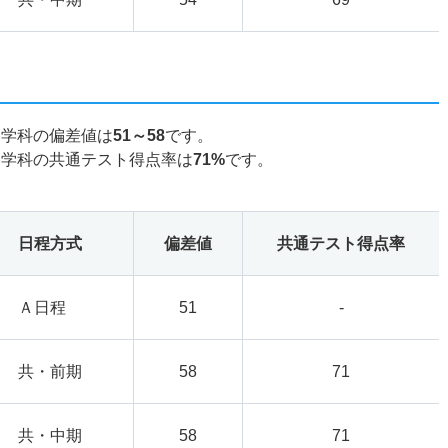
養学科の偏差値は
51～58
です。
養学科の共通テスト得点率は
71%
です。
日程方式
偏差値
共通テスト得点率
Ａ日程
51
-
共・前期
58
71
共・中期
58
71