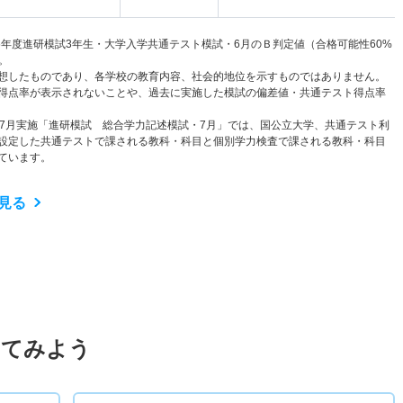
6年度進研模試3年生・大学入学共通テスト模試・6月のＢ判定値（合格可能性60%
。
想したものであり、各学校の教育内容、社会的地位を示すものではありません。
得点率が表示されないことや、過去に実施した模試の偏差値・共通テスト得点率
と7月実施「進研模試 総合学力記述模試・7月」では、国公立大学、共通テスト利
設定した共通テストで課される教科・科目と個別学力検査で課される教科・科目
ています。
見る
してみよう