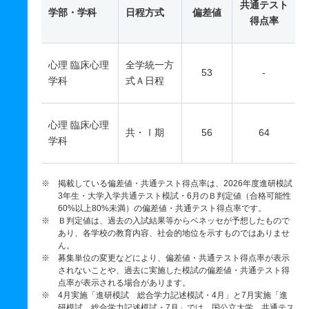
共通テスト
学部・学科
日程方式
偏差値
得点率
心理 臨床心理
全学統一方
53
-
学科
式Ａ日程
心理 臨床心理
共・Ⅰ期
56
64
学科
※ 掲載している偏差値・共通テスト得点率は、2026年度進研模試
3年生・大学入学共通テスト模試・6月のＢ判定値（合格可能性
60%以上80%未満）の偏差値・共通テスト得点率です。
※ Ｂ判定値は、過去の入試結果等からベネッセが予想したもので
あり、各学校の教育内容、社会的地位を示すものではありませ
ん。
※ 募集単位の変更などにより、偏差値・共通テスト得点率が表示
されないことや、過去に実施した模試の偏差値・共通テスト得
点率が表示される場合があります。
※ 4月実施「進研模試 総合学力記述模試・4月」と7月実施「進
研模試 総合学力記述模試・7月」では、国公立大学、共通テス