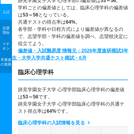
跡見学園女子大学 心理学部の偏差値は
53～56
。
学科ごとの偏差値としては、臨床心理学科の偏差値
入試
は
53～56
となっている。
共通テストの得点率は
64%
。
志望
各学部・学科や日程方式により偏差値が異なるの
理由
で、志望学部・学科の偏差値を調べ、志望校決定に
役立てよう。
イチ
オシ
偏差値・入試難易度 情報元：2026年度進研模試3年
生・大学入学共通テスト模試・6月
卒業後
の進路
臨床心理学科
跡見学園女子大学 心理学部臨床心理学科の偏差値
は
53～56
です。
跡見学園女子大学 心理学部臨床心理学科の共通テ
スト得点率は
64%
です。
臨床心理学科の入試情報を見る