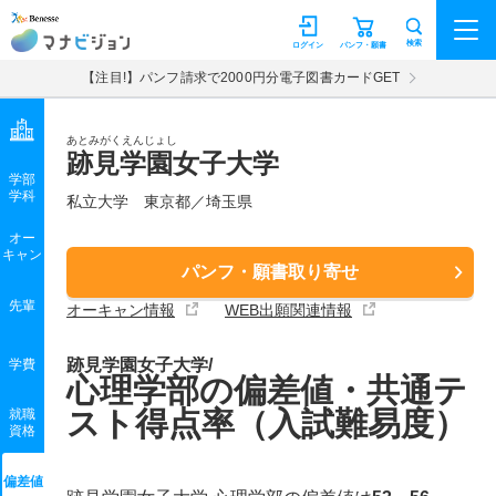
マナビジョン
検索
ログイン
パンフ・願書
【注目!】パンフ請求で2000円分電子図書カードGET
あとみがくえんじょし
跡見学園女子大学
学部
学科
私立大学
東京都／埼玉県
オー
キャン
パンフ・願書取り寄せ
先輩
オーキャン情報
WEB出願関連情報
跡見学園女子大学/
学費
心理学部の偏差値・共通テ
スト得点率（入試難易度）
就職
資格
偏差値