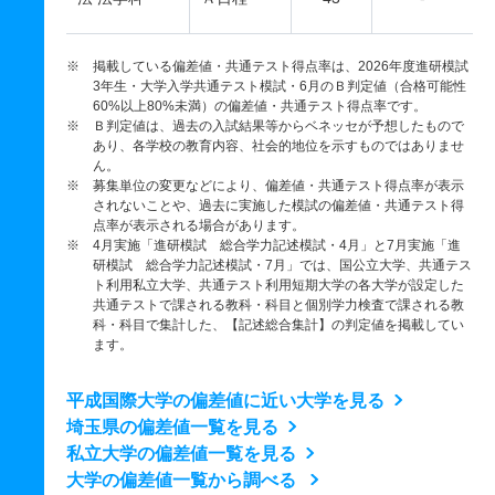
※ 掲載している偏差値・共通テスト得点率は、2026年度進研模試
3年生・大学入学共通テスト模試・6月のＢ判定値（合格可能性
60%以上80%未満）の偏差値・共通テスト得点率です。
※ Ｂ判定値は、過去の入試結果等からベネッセが予想したもので
あり、各学校の教育内容、社会的地位を示すものではありませ
ん。
※ 募集単位の変更などにより、偏差値・共通テスト得点率が表示
されないことや、過去に実施した模試の偏差値・共通テスト得
点率が表示される場合があります。
※ 4月実施「進研模試 総合学力記述模試・4月」と7月実施「進
研模試 総合学力記述模試・7月」では、国公立大学、共通テス
ト利用私立大学、共通テスト利用短期大学の各大学が設定した
共通テストで課される教科・科目と個別学力検査で課される教
科・科目で集計した、【記述総合集計】の判定値を掲載してい
ます。
平成国際大学の偏差値に近い大学を見る
埼玉県の偏差値一覧を見る
私立大学の偏差値一覧を見る
大学の偏差値一覧から調べる