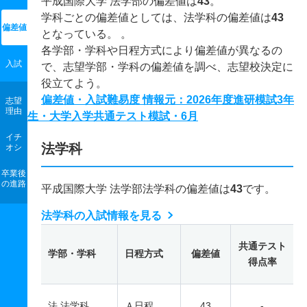
平成国際大学 法学部の偏差値は
43
。
学科ごとの偏差値としては、法学科の偏差値は
43
偏差値
となっている。 。
各学部・学科や日程方式により偏差値が異なるの
入試
で、志望学部・学科の偏差値を調べ、志望校決定に
役立てよう。
偏差値・入試難易度 情報元：2026年度進研模試3年
志望
理由
生・大学入学共通テスト模試・6月
イチ
法学科
オシ
卒業後
の進路
平成国際大学 法学部法学科の偏差値は
43
です。
法学科の入試情報を見る
共通テスト
学部・学科
日程方式
偏差値
得点率
法 法学科
Ａ日程
43
-