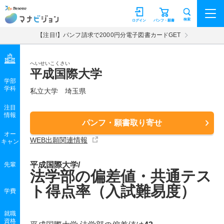
マナビジョン
検索
ログイン
パンフ・願書
【注目!】パンフ請求で2000円分電子図書カードGET
へいせいこくさい
平成国際大学
学部
学科
私立大学
埼玉県
注目
情報
パンフ・願書取り寄せ
オー
WEB出願関連情報
キャン
平成国際大学/
先輩
法学部の偏差値・共通テス
ト得点率（入試難易度）
学費
就職
資格