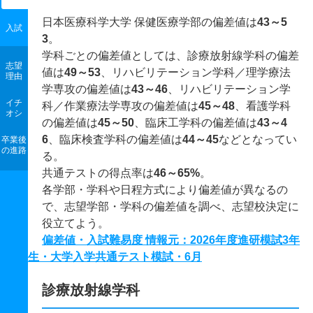
日本医療科学大学 保健医療学部の偏差値は
43～5
入試
3
。
学科ごとの偏差値としては、診療放射線学科の偏差
志望
値は
49～53
、リハビリテーション学科／理学療法
理由
学専攻の偏差値は
43～46
、リハビリテーション学
イチ
科／作業療法学専攻の偏差値は
45～48
、看護学科
オシ
の偏差値は
45～50
、臨床工学科の偏差値は
43～4
6
、臨床検査学科の偏差値は
44～45
などとなってい
卒業後
の進路
る。
共通テストの得点率は
46～65%
。
各学部・学科や日程方式により偏差値が異なるの
で、志望学部・学科の偏差値を調べ、志望校決定に
役立てよう。
偏差値・入試難易度 情報元：2026年度進研模試3年
生・大学入学共通テスト模試・6月
診療放射線学科