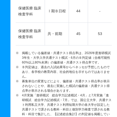
保健医療 臨床
Ⅰ期Ｂ日程
44
-
検査学科
保健医療 臨床
共・前期
45
53
検査学科
※ 掲載している偏差値・共通テスト得点率は、2026年度進研模試
3年生・大学入学共通テスト模試・6月のＢ判定値（合格可能性
60%以上80%未満）の偏差値・共通テスト得点率です。
※ Ｂ判定値は、過去の入試結果等からベネッセが予想したもので
あり、各学校の教育内容、社会的地位を示すものではありませ
ん。
※ 募集単位の変更などにより、偏差値・共通テスト得点率が表示
されないことや、過去に実施した模試の偏差値・共通テスト得
点率が表示される場合があります。
※ 4月実施「進研模試 総合学力記述模試・4月」と7月実施「進
研模試 総合学力記述模試・7月」では、国公立大学、共通テス
ト利用私立大学、共通テスト利用短期大学の各大学が設定した
共通テストで課される教科・科目と個別学力検査で課される教
科・科目で集計した、【記述総合集計】の判定値を掲載してい