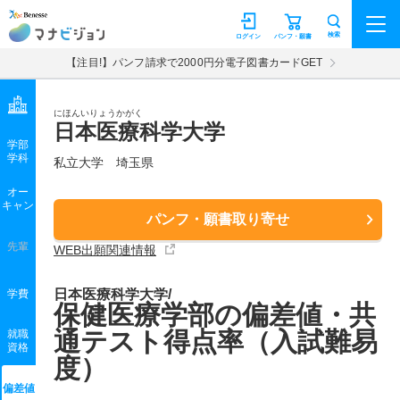
マナビジョン
検索
ログイン
パンフ・願書
【注目!】パンフ請求で2000円分電子図書カードGET
にほんいりょうかがく
日本医療科学大学
学部
学科
私立大学
埼玉県
オー
キャン
パンフ・願書取り寄せ
先輩
WEB出願関連情報
日本医療科学大学/
学費
保健医療学部の偏差値・共
通テスト得点率（入試難易
就職
資格
度）
偏差値