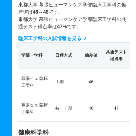
東都大学 幕張ヒューマンケア学部臨床工学科の偏
差値は
46～48
です。
東都大学 幕張ヒューマンケア学部臨床工学科の共
通テスト得点率は
47%
です。
臨床工学科の入試情報を見る
共通テスト
学部・学科
日程方式
偏差値
得点率
幕張ヒュ 臨床
Ⅰ期
46
-
工学科
幕張ヒュ 臨床
共・Ⅰ期
48
47
工学科
健康科学科