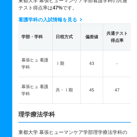
東都大学 幕張ヒューマンケア学部看護学科の共通
テスト得点率は
47%
です。
看護学科の入試情報を見る
共通テスト
学部・学科
日程方式
偏差値
得点率
幕張ヒュ 看護
Ⅰ期
43
-
学科
幕張ヒュ 看護
共・Ⅰ期
45
47
学科
理学療法学科
東都大学 幕張ヒューマンケア学部理学療法学科の