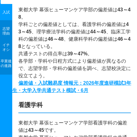
東都大学 幕張ヒューマンケア学部の偏差値は
43～4
入試
8
。
学科ごとの偏差値としては、看護学科の偏差値は
4
志望
3～45
、理学療法学科の偏差値は
44～45
、臨床工学
理由
科の偏差値は
46～48
、健康科学科の偏差値は
46～4
イチ
8
となっている。
オシ
共通テストの得点率は
39～47%
。
各学部・学科や日程方式により偏差値が異なるの
卒業後
の進路
で、志望学部・学科の偏差値を調べ、志望校決定に
役立てよう。
偏差値・入試難易度 情報元：2026年度進研模試3年
生・大学入学共通テスト模試・6月
看護学科
東都大学 幕張ヒューマンケア学部看護学科の偏差
値は
43～45
です。