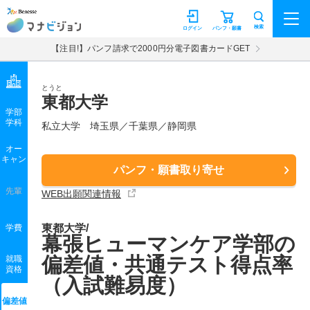
マナビジョン
検索
ログイン
パンフ・願書
【注目!】パンフ請求で2000円分電子図書カードGET
とうと
東都大学
学部
学科
私立大学
埼玉県／千葉県／静岡県
オー
キャン
パンフ・願書取り寄せ
先輩
WEB出願関連情報
東都大学/
学費
幕張ヒューマンケア学部の
偏差値・共通テスト得点率
就職
資格
（入試難易度）
偏差値