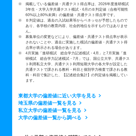
※ 掲載している偏差値・共通テスト得点率は、2026年度進研模試
3年生・大学入学共通テスト模試・6月のＢ判定値（合格可能性
60%以上80%未満）の偏差値・共通テスト得点率です。
※ Ｂ判定値は、過去の入試結果等からベネッセが予想したもので
あり、各学校の教育内容、社会的地位を示すものではありませ
ん。
※ 募集単位の変更などにより、偏差値・共通テスト得点率が表示
されないことや、過去に実施した模試の偏差値・共通テスト得
点率が表示される場合があります。
※ 4月実施「進研模試 総合学力記述模試・4月」と7月実施「進
研模試 総合学力記述模試・7月」では、国公立大学、共通テス
ト利用私立大学、共通テスト利用短期大学の各大学が設定した
共通テストで課される教科・科目と個別学力検査で課される教
科・科目で集計した、【記述総合集計】の判定値を掲載してい
ます。
東都大学の偏差値に近い大学を見る
埼玉県の偏差値一覧を見る
私立大学の偏差値一覧を見る
大学の偏差値一覧から調べる