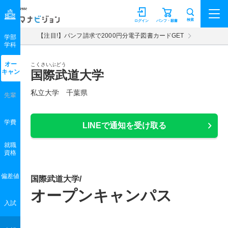
マナビジョン
検索
ログイン
パンフ・願書
【注目!】パンフ請求で2000円分電子図書カードGET
学部
学科
オー
こくさいぶどう
キャン
国際武道大学
私立大学 千葉県
先輩
学費
LINEで通知を受け取る
就職
資格
偏差値
国際武道大学/
オープンキャンパス
入試