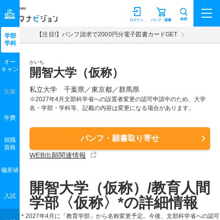
マナビジョン
検索
ログイン
パンフ・願書
【注目!】パンフ請求で2000円分電子図書カードGET
学部
学科
オー
かいち
キャン
開智大学（仮称）
私立大学 千葉県／東京都／群馬県
先輩
※2027年4月文部科学省への設置者変更の認可申請中のため、大学
名・学部・学科等、記載の内容は変更になる場合があります。
学費
パンフ・願書取り寄せ
就職
資格
WEB出願関連情報
偏差値
開智大学（仮称）/教育人間
入試
学部〈仮称〉*の詳細情報
＊2027年4月に「教育学部」から名称変更予定。今後、文部科学省への認可