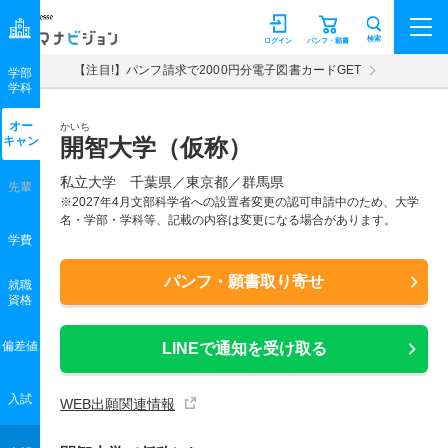
マナビジョン
検索
ログイン
パンフ・願書
【注目!】パンフ請求で2000円分電子図書カードGET
学部
学科
オー
かいち
キャン
開智大学（仮称）
私立大学 千葉県／東京都／群馬県
先輩
※2027年4月文部科学省への設置者変更の認可申請中のため、大学
名・学部・学科等、記載の内容は変更になる場合があります。
学費
パンフ・願書取り寄せ
就職
資格
偏差値
LINEで通知を受け取る
入試
WEB出願関連情報