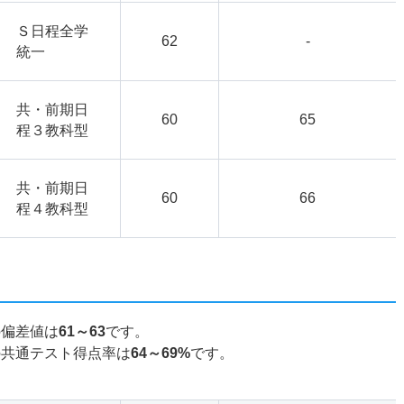
Ｓ日程全学
62
-
統一
共・前期日
60
65
程３教科型
共・前期日
60
66
程４教科型
の偏差値は
61～63
です。
の共通テスト得点率は
64～69%
です。