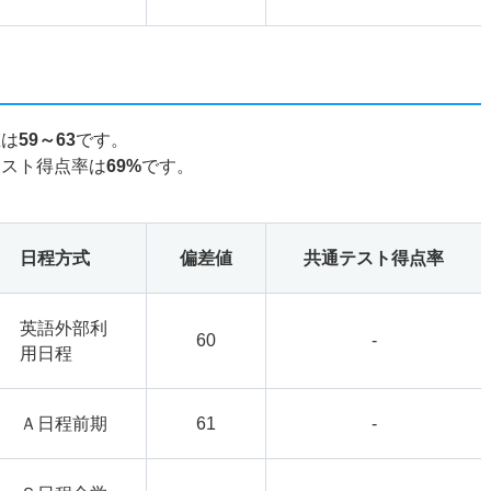
値は
59～63
です。
テスト得点率は
69%
です。
日程方式
偏差値
共通テスト得点率
英語外部利
60
-
用日程
Ａ日程前期
61
-