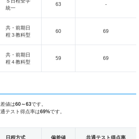
Ｓ日程全学
63
-
統一
共・前期日
60
69
程３教科型
共・前期日
59
69
程４教科型
偏差値は
60～63
です。
共通テスト得点率は
69%
です。
日程方式
偏差値
共通テスト得点率