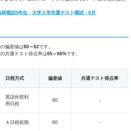
度進研模試3年生・大学入学共通テスト模試・6月
科の偏差値は
60～62
です。
科の共通テスト得点率は
65～66%
です。
日程方式
偏差値
共通テスト得点率
英語外部利
60
-
用日程
Ａ日程前期
60
-