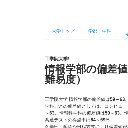
大学トップ
学部
・
学科
工学院大学/
情報学部の偏差値
難易度）
工学院大学 情報学部の偏差値は
59～63
学科ごとの偏差値としては、コンピュー
～63
、情報科学科の偏差値は
59～63
、
共通テストの得点率は
64～69%
。
各学部・学科や日程方式により偏差値が