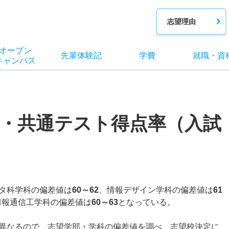
志望理由
オー
プン
先輩
体験記
学費
就職
・
資
キャン
パス
・共通テスト得点率（入試
。
タ科学科の偏差値は
60～62
、情報デザイン学科の偏差値は
61
情報通信工学科の偏差値は
60～63
となっている。
異なるので、志望学部・学科の偏差値を調べ、志望校決定に