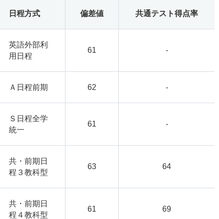
日程方式
偏差値
共通テスト得点率
英語外部利
61
-
用日程
Ａ日程前期
62
-
Ｓ日程全学
61
-
統一
共・前期日
63
64
程３教科型
共・前期日
61
69
程４教科型