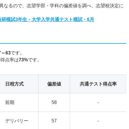
異なるので、志望学部・学科の偏差値を調べ、志望校決定に
度進研模試3年生・大学入学共通テスト模試・6月
7～63
です。
ト得点率は
73%
です。
日程方式
偏差値
共通テスト得点率
前期
58
-
デリバリー
57
-