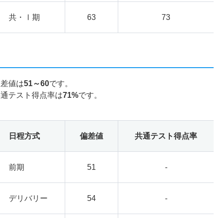
共・Ⅰ期
63
73
偏差値は
51～60
です。
共通テスト得点率は
71%
です。
日程方式
偏差値
共通テスト得点率
前期
51
-
デリバリー
54
-