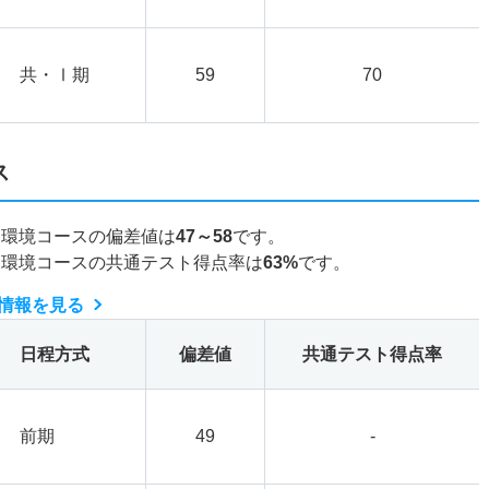
共・Ⅰ期
59
70
ス
・環境コースの偏差値は
47～58
です。
・環境コースの共通テスト得点率は
63%
です。
情報を見る
日程方式
偏差値
共通テスト得点率
前期
49
-