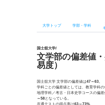
大学トップ
学部
・
学科
国士舘大学/
文学部の偏差値・
易度）
国士舘大学 文学部の偏差値は
47～63
。
学科ごとの偏差値としては、教育学科の
地理学科／考古・日本史学コースの偏差
～58
となっている。
共通テストの得点率は
63～73%
。