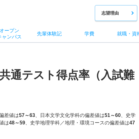
志望理由
オー
プン
先輩
体験記
学費
就職
・
資
キャン
パス
共通テスト得点率（入試難
偏差値は
57～63
、日本文学文化学科の偏差値は
51～60
、史学
値は
48～59
、史学地理学科／地理・環境コースの偏差値は
47