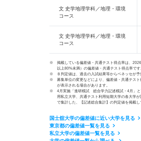
文 史学地理学科／地理・環境
コース
文 史学地理学科／地理・環境
コース
※ 掲載している偏差値・共通テスト得点率は、202
以上80%未満）の偏差値・共通テスト得点率です
※ Ｂ判定値は、過去の入試結果等からベネッセが予
※ 募集単位の変更などにより、偏差値・共通テスト
が表示される場合があります。
※ 4月実施「進研模試 総合学力記述模試・4月」
用私立大学、共通テスト利用短期大学の各大学が
で集計した、【記述総合集計】の判定値を掲載し
国士舘大学の偏差値に近い大学を見る
東京都の偏差値一覧を見る
私立大学の偏差値一覧を見る
大学の偏差値一覧から調べる