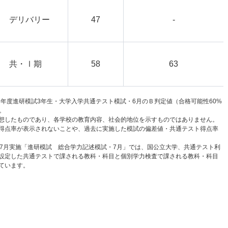
デリバリー
47
-
共・Ⅰ期
58
63
6年度進研模試3年生・大学入学共通テスト模試・6月のＢ判定値（合格可能性60%
。
想したものであり、各学校の教育内容、社会的地位を示すものではありません。
得点率が表示されないことや、過去に実施した模試の偏差値・共通テスト得点率
と7月実施「進研模試 総合学力記述模試・7月」では、国公立大学、共通テスト利
設定した共通テストで課される教科・科目と個別学力検査で課される教科・科目
ています。