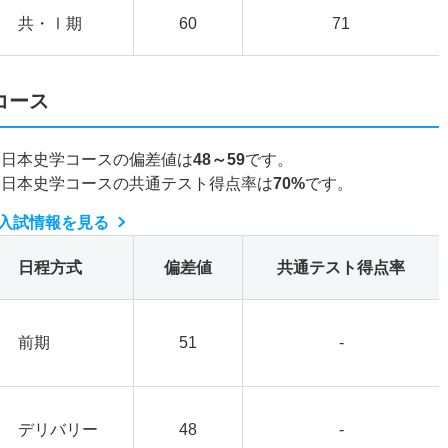
共・Ⅰ期
60
71
コース
・日本史学コースの偏差値は
48～59
です。
・日本史学コースの共通テスト得点率は
70%
です。
入試情報を見る
日程方式
偏差値
共通テスト得点率
前期
51
-
デリバリー
48
-