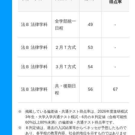
得点率
全学部統一
法Ｂ 法律学科
49
-
日程
法Ｂ 法律学科
２月Ｔ方式
53
-
法Ｂ 法律学科
３月Ｔ方式
54
-
共・後期日
法Ｂ 法律学科
56
67
程
※ 掲載している偏差値・共通テスト得点率は、2026年度進研模試
3年生・大学入学共通テスト模試・6月のＢ判定値（合格可能性
60%以上80%未満）の偏差値・共通テスト得点率です。
※ Ｂ判定値は、過去の入試結果等からベネッセが予想したもので
あり、各学校の教育内容、社会的地位を示すものではありませ