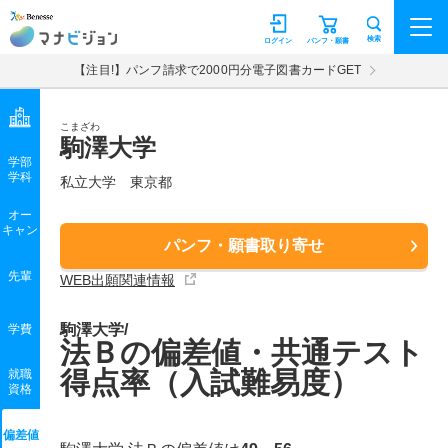
マナビジョン
検索
ログイン
パンフ・願書
【注目!】パンフ請求で2000円分電子図書カードGET
こまざわ
駒澤大学
学部
学科
私立大学
東京都
オー
キャン
パンフ・願書取り寄せ
先輩
WEB出願関連情報
駒澤大学/
学費
法Ｂの偏差値・共通テスト
得点率（入試難易度）
就職
資格
偏差値