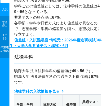
駒澤大学 法Ｂの偏差値は
49～56
。
学科ごとの偏差値としては、法律学科の偏差値は
4
入試
9～56
となっている。
共通テストの得点率は
67%
。
志望
各学部・学科や日程方式により偏差値が異なるの
理由
で、志望学部・学科の偏差値を調べ、志望校決定に
役立てよう。
イチ
オシ
偏差値・入試難易度 情報元：2026年度進研模試3年
生・大学入学共通テスト模試・6月
卒業後
の進路
法律学科
駒澤大学 法Ｂ法律学科の偏差値は
49～56
です。
駒澤大学 法Ｂ法律学科の共通テスト得点率は
67%
です。
法律学科の入試情報を見る
共通テスト
学部・学科
日程方式
偏差値