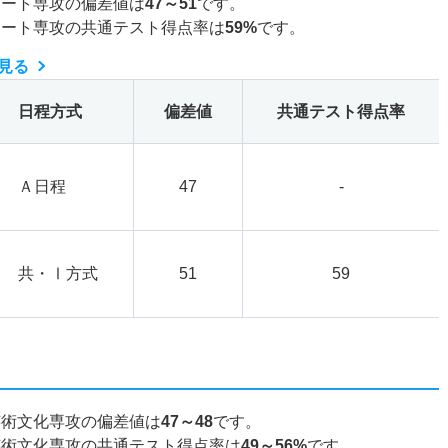
アート専攻の偏差値は
47～51
です。
アート専攻の共通テスト得点率は
59%
です。
見る
日程方式
偏差値
共通テスト得点率
Ａ日程
47
-
共・Ⅰ方式
51
59
芸術文化専攻の偏差値は
47～48
です。
芸術文化専攻の共通テスト得点率は
49～56%
です。