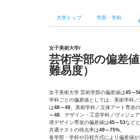
大学トップ
学部
・
学科
女子美術大学/
芸術学部の偏差値
難易度）
女子美術大学 芸術学部の偏差値は
45～5
学科ごとの偏差値としては、美術学科／
は
48～49
、美術学科／立体アート専攻
～48
、デザイン・工芸学科／ヴィジュア
境デザイン専攻の偏差値は
45～53
など
共通テストの得点率は
49～75%
。
各学部・学科や日程方式により偏差値が