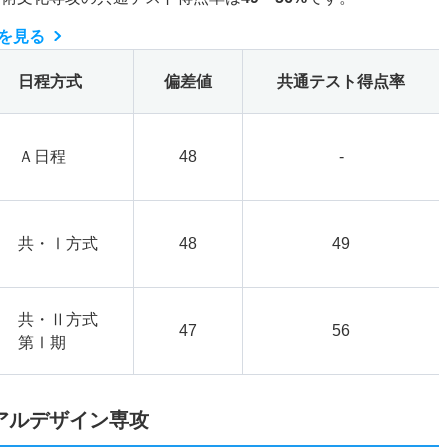
を見る
日程方式
偏差値
共通テスト得点率
Ａ日程
48
-
共・Ⅰ方式
48
49
共・Ⅱ方式
47
56
第Ⅰ期
アルデザイン専攻