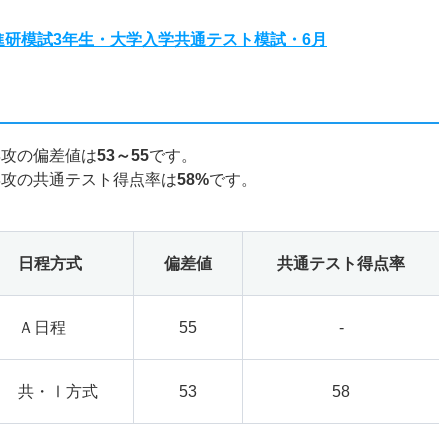
度進研模試3年生・大学入学共通テスト模試・6月
専攻の偏差値は
53～55
です。
専攻の共通テスト得点率は
58%
です。
日程方式
偏差値
共通テスト得点率
Ａ日程
55
-
共・Ⅰ方式
53
58