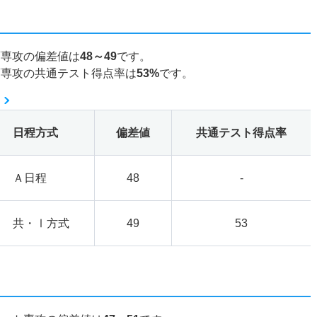
画専攻の偏差値は
48～49
です。
画専攻の共通テスト得点率は
53%
です。
日程方式
偏差値
共通テスト得点率
Ａ日程
48
-
共・Ⅰ方式
49
53