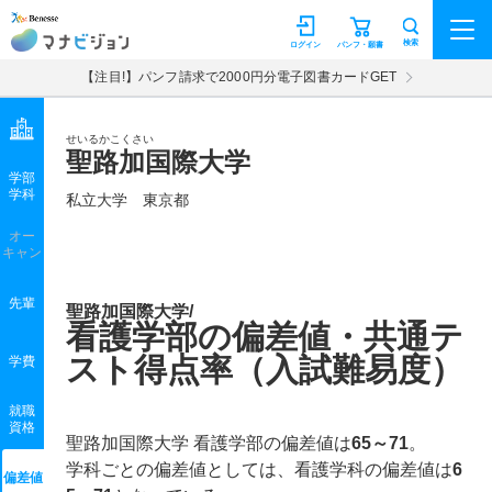
マナビジョン
検索
ログイン
パンフ・願書
【注目!】パンフ請求で2000円分電子図書カードGET
せいるかこくさい
聖路加国際大学
学部
学科
私立大学
東京都
オー
キャン
先輩
聖路加国際大学/
看護学部の偏差値・共通テ
スト得点率（入試難易度）
学費
就職
資格
聖路加国際大学 看護学部の偏差値は
65～71
。
学科ごとの偏差値としては、看護学科の偏差値は
6
偏差値