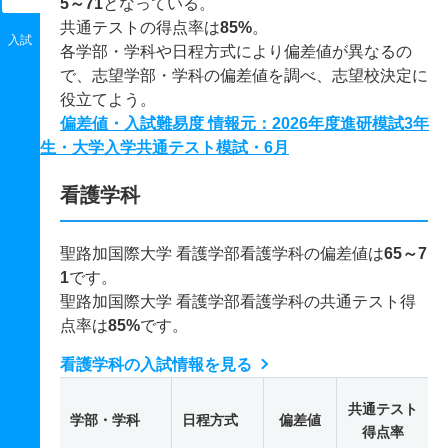
5～71
となっている。
共通テストの得点率は
85%
。
入試
各学部・学科や日程方式により偏差値が異なるの
で、志望学部・学科の偏差値を調べ、志望校決定に
役立てよう。
偏差値・入試難易度 情報元：2026年度進研模試3年
生・大学入学共通テスト模試・6月
看護学科
聖路加国際大学 看護学部看護学科の偏差値は
65～7
1
です。
聖路加国際大学 看護学部看護学科の共通テスト得
点率は
85%
です。
看護学科の入試情報を見る
共通テスト
学部・学科
日程方式
偏差値
得点率