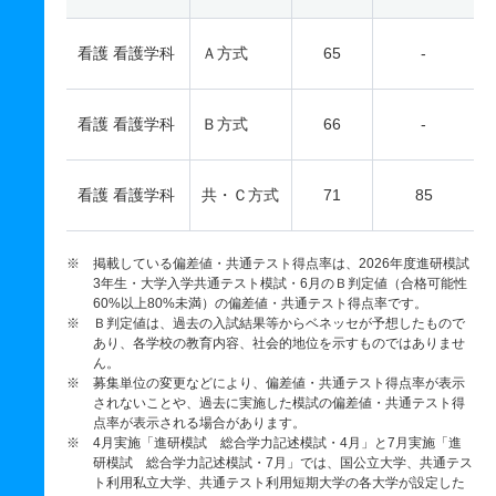
看護 看護学科
Ａ方式
65
-
看護 看護学科
Ｂ方式
66
-
看護 看護学科
共・Ｃ方式
71
85
※ 掲載している偏差値・共通テスト得点率は、2026年度進研模試
3年生・大学入学共通テスト模試・6月のＢ判定値（合格可能性
60%以上80%未満）の偏差値・共通テスト得点率です。
※ Ｂ判定値は、過去の入試結果等からベネッセが予想したもので
あり、各学校の教育内容、社会的地位を示すものではありませ
ん。
※ 募集単位の変更などにより、偏差値・共通テスト得点率が表示
されないことや、過去に実施した模試の偏差値・共通テスト得
点率が表示される場合があります。
※ 4月実施「進研模試 総合学力記述模試・4月」と7月実施「進
研模試 総合学力記述模試・7月」では、国公立大学、共通テス
ト利用私立大学、共通テスト利用短期大学の各大学が設定した