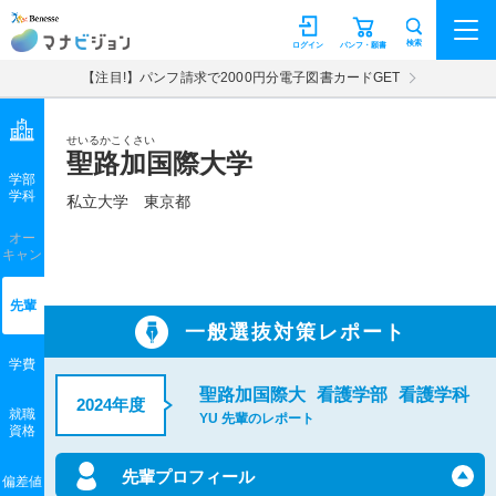
マナビジョン
検索
ログイン
パンフ・願書
【注目!】パンフ請求で2000円分電子図書カードGET
せいるかこくさい
聖路加国際大学
学部
学科
私立大学
東京都
オー
キャン
先輩
一般選抜対策レポート
学費
聖路加国際大
看護学部
看護学科
2024年度
就職
YU 先輩のレポート
資格
先輩プロフィール
偏差値