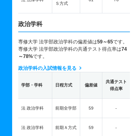
Ｓ方式
政治学科
専修大学 法学部政治学科の偏差値は
59～65
です。
専修大学 法学部政治学科の共通テスト得点率は
74
～78%
です。
政治学科の入試情報を見る
共通テスト
学部・学科
日程方式
偏差値
得点率
法 政治学科
前期全学部
59
-
法 政治学科
前期Ａ方式
59
-