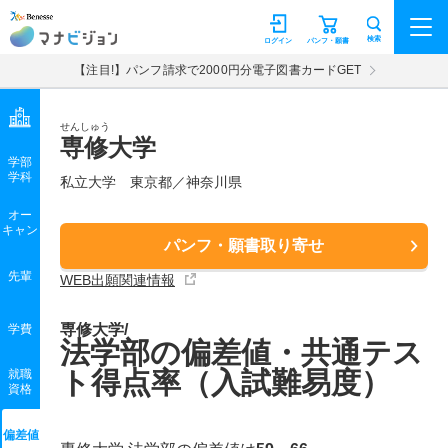
マナビジョン
検索
ログイン
パンフ・願書
【注目!】パンフ請求で2000円分電子図書カードGET
せんしゅう
専修大学
学部
学科
私立大学
東京都／神奈川県
オー
キャン
パンフ・願書取り寄せ
先輩
WEB出願関連情報
専修大学/
学費
法学部の偏差値・共通テス
ト得点率（入試難易度）
就職
資格
偏差値