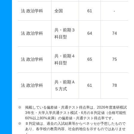
法 政治学科
全国
61
-
共・前期３
法 政治学科
64
74
科目型
共・前期４
法 政治学科
65
75
科目型
共・前期Ａ
法 政治学科
61
78
Ｓ方式
※ 掲載している偏差値・共通テスト得点率は、2026年度進研模試
3年生・大学入学共通テスト模試・6月のＢ判定値（合格可能性
60%以上80%未満）の偏差値・共通テスト得点率です。
※ Ｂ判定値は、過去の入試結果等からベネッセが予想したもので
あり、各学校の教育内容、社会的地位を示すものではありませ