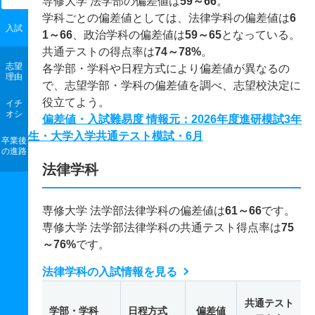
専修大学 法学部の偏差値は
59～66
。
学科ごとの偏差値としては、法律学科の偏差値は
6
入試
1～66
、政治学科の偏差値は
59～65
となっている。
共通テストの得点率は
74～78%
。
志望
各学部・学科や日程方式により偏差値が異なるの
理由
で、志望学部・学科の偏差値を調べ、志望校決定に
役立てよう。
イチ
オシ
偏差値・入試難易度 情報元：2026年度進研模試3年
生・大学入学共通テスト模試・6月
卒業後
の進路
法律学科
専修大学 法学部法律学科の偏差値は
61～66
です。
専修大学 法学部法律学科の共通テスト得点率は
75
～76%
です。
法律学科の入試情報を見る
共通テスト
学部・学科
日程方式
偏差値