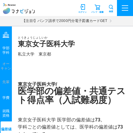
マナビジョン
検索
ログイン
パンフ・願書
【注目!】パンフ請求で2000円分電子図書カードGET
とうきょうじょしいか
東京女子医科大学
学部
学科
私立大学
東京都
オー
キャン
先輩
東京女子医科大学/
医学部の偏差値・共通テス
ト得点率（入試難易度）
学費
就職
資格
東京女子医科大学 医学部の偏差値は
73
。
学科ごとの偏差値としては、医学科の偏差値は
73
偏差値