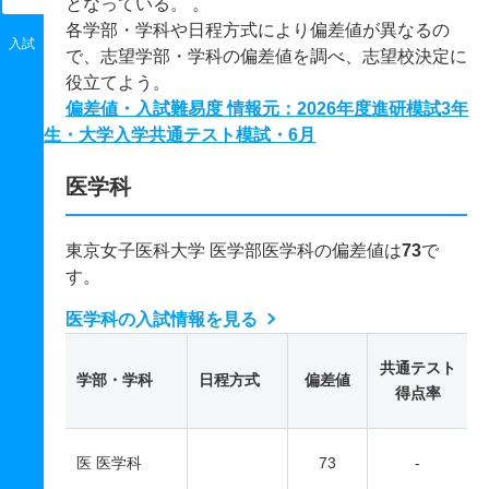
となっている。 。
各学部・学科や日程方式により偏差値が異なるの
入試
で、志望学部・学科の偏差値を調べ、志望校決定に
役立てよう。
偏差値・入試難易度 情報元：2026年度進研模試3年
生・大学入学共通テスト模試・6月
医学科
東京女子医科大学 医学部医学科の偏差値は
73
で
す。
医学科の入試情報を見る
共通テスト
学部・学科
日程方式
偏差値
得点率
医 医学科
73
-