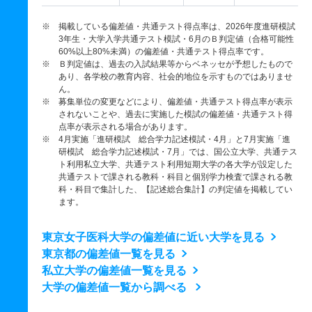
※ 掲載している偏差値・共通テスト得点率は、2026年度進研模試
3年生・大学入学共通テスト模試・6月のＢ判定値（合格可能性
60%以上80%未満）の偏差値・共通テスト得点率です。
※ Ｂ判定値は、過去の入試結果等からベネッセが予想したもので
あり、各学校の教育内容、社会的地位を示すものではありませ
ん。
※ 募集単位の変更などにより、偏差値・共通テスト得点率が表示
されないことや、過去に実施した模試の偏差値・共通テスト得
点率が表示される場合があります。
※ 4月実施「進研模試 総合学力記述模試・4月」と7月実施「進
研模試 総合学力記述模試・7月」では、国公立大学、共通テス
ト利用私立大学、共通テスト利用短期大学の各大学が設定した
共通テストで課される教科・科目と個別学力検査で課される教
科・科目で集計した、【記述総合集計】の判定値を掲載してい
ます。
東京女子医科大学の偏差値に近い大学を見る
東京都の偏差値一覧を見る
私立大学の偏差値一覧を見る
大学の偏差値一覧から調べる