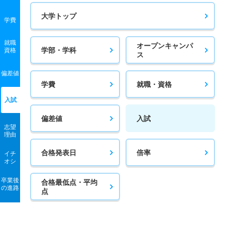
大学トップ
学費
就職
オープンキャンパ
学部・学科
資格
ス
偏差値
学費
就職・資格
入試
偏差値
入試
志望
理由
合格発表日
倍率
イチ
オシ
卒業後
合格最低点・平均
の進路
点