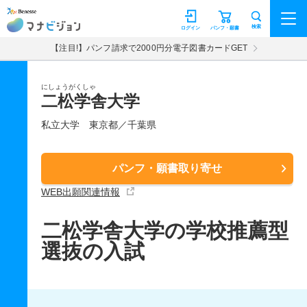
マナビジョン
検索
ログイン
パンフ・願書
【注目!】パンフ請求で2000円分電子図書カードGET
にしょうがくしゃ
二松学舎大学
私立大学
東京都／千葉県
パンフ・願書取り寄せ
WEB出願関連情報
二松学舎大学の学校推薦型
選抜の入試