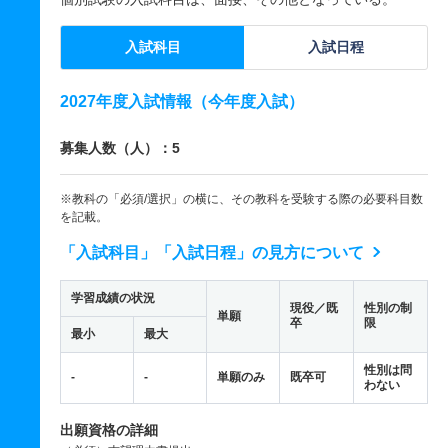
入試科目
入試日程
2027年度入試情報（今年度入試）
募集人数（人）：5
※教科の「必須/選択」の横に、その教科を受験する際の必要科目数
を記載。
「入試科目」「入試日程」の見方について
学習成績の状況
現役／既
性別の制
単願
卒
限
最小
最大
性別は問
-
-
単願のみ
既卒可
わない
出願資格の詳細