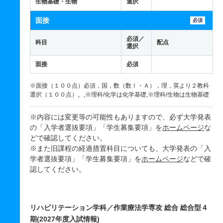
生物基礎・生物
選択
面接
必須
必須／
科目
配点
選択
面接
必須
※面接（１００点）必須，国，数（数Ⅰ・Ａ），理，英より２教科
選択（１００点）。,※理科/化学は化学基礎,※理科/生物は生物基礎
※内容には変更等の可能性もありますので、必ず大学発表
の「入学者選抜要項」「学生募集要項」を
ホームページ
な
どで確認してください。
※また旧課程の経過措置科目についても、大学発表の「入
学者選抜要項」「学生募集要項」を
ホームページ
などで確
認してください。
リハビリテーション学科／作業療法学専攻 総合 総合型４
期(2027年度入試情報)