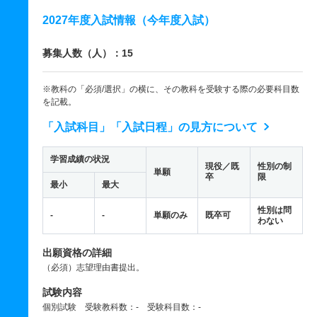
2027年度入試情報（今年度入試）
募集人数（人）：15
※教科の「必須/選択」の横に、その教科を受験する際の必要科目数
を記載。
「入試科目」「入試日程」の見方について
学習成績の状況
現役／既
性別の制
単願
卒
限
最小
最大
性別は問
-
-
単願のみ
既卒可
わない
出願資格の詳細
（必須）志望理由書提出。
試験内容
個別試験 受験教科数：- 受験科目数：-