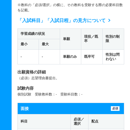
※教科の「必須/選択」の横に、その教科を受験する際の必要科目数
を記載。
「入試科目」「入試日程」の見方について
学習成績の状況
現役／既
性別の制
単願
卒
限
最小
最大
性別は問
-
-
単願のみ
既卒可
わない
出願資格の詳細
（必須）志望理由書提出。
試験内容
個別試験 受験教科数：- 受験科目数：-
面接
必須
必須／
科目
配点
選択