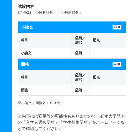
試験内容
個別試験 受験教科数：- 受験科目数：-
小論文
必須
必須／
科目
配点
選択
小論文
必須
面接
必須
必須／
科目
配点
選択
面接
必須
※小論文，面接各１００点。
※内容には変更等の可能性もありますので、必ず大学発表
の「入学者選抜要項」「学生募集要項」を
ホームページ
な
どで確認してください。