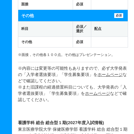
面接
必須
その他
必須
必須／
科目
配点
選択
その他
必須
※面接，その他各１００点。その他はプレゼンテーション。
※内容には変更等の可能性もありますので、必ず大学発表
の「入学者選抜要項」「学生募集要項」を
ホームページ
な
どで確認してください。
※また旧課程の経過措置科目についても、大学発表の「入
学者選抜要項」「学生募集要項」を
ホームページ
などで確
認してください。
看護学科 総合 総合型１期(2027年度入試情報)
東京医療学院大学 保健医療学部 看護学科 総合 総合型１期