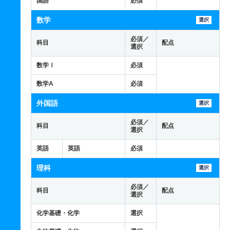
国語
必須
数学
選択
必須／
科目
配点
選択
数学Ⅰ
必須
数学A
必須
外国語
選択
必須／
科目
配点
選択
英語
英語
必須
理科
選択
必須／
科目
配点
選択
化学基礎・化学
選択