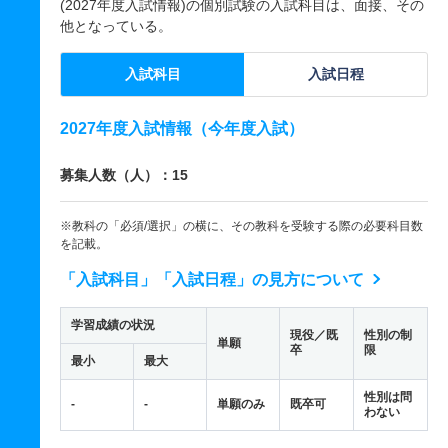
(2027年度入試情報)の個別試験の入試科目は、面接、その
他となっている。
入試科目
入試日程
2027年度入試情報（今年度入試）
募集人数（人）：15
※教科の「必須/選択」の横に、その教科を受験する際の必要科目数
を記載。
「入試科目」「入試日程」の見方について
学習成績の状況
現役／既
性別の制
単願
卒
限
最小
最大
性別は問
-
-
単願のみ
既卒可
わない