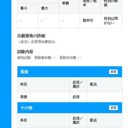
現役／既
性別の制
単願
卒
限
最小
最大
性別は問
-
-
-
既卒可
わない
出願資格の詳細
（必須）志望理由書提出。
試験内容
個別試験 受験教科数：- 受験科目数：-
面接
必須
必須／
科目
配点
選択
面接
必須
その他
必須
必須／
科目
配点
選択