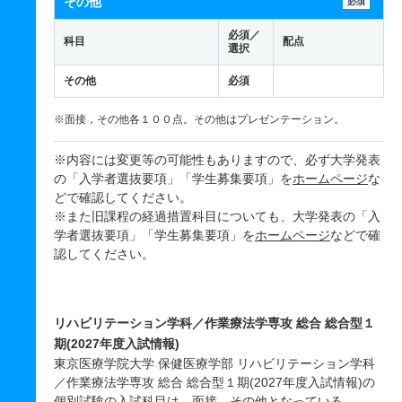
その他
必須
必須／
科目
配点
選択
その他
必須
※面接，その他各１００点。その他はプレゼンテーション。
※内容には変更等の可能性もありますので、必ず大学発表
の「入学者選抜要項」「学生募集要項」を
ホームページ
な
どで確認してください。
※また旧課程の経過措置科目についても、大学発表の「入
学者選抜要項」「学生募集要項」を
ホームページ
などで確
認してください。
リハビリテーション学科／作業療法学専攻 総合 総合型１
期(2027年度入試情報)
東京医療学院大学 保健医療学部 リハビリテーション学科
／作業療法学専攻 総合 総合型１期(2027年度入試情報)の
個別試験の入試科目は、面接、その他となっている。