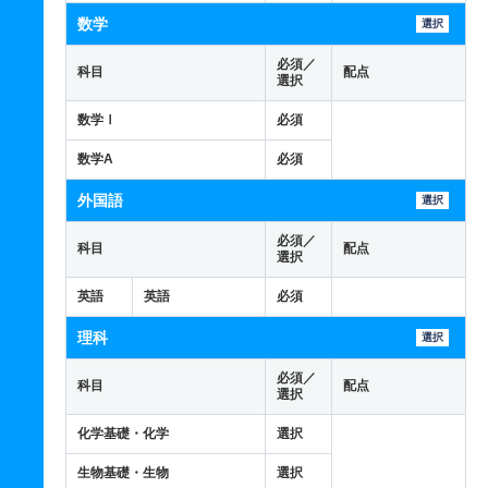
数学
選択
必須／
科目
配点
選択
数学Ⅰ
必須
数学A
必須
外国語
選択
必須／
科目
配点
選択
英語
英語
必須
理科
選択
必須／
科目
配点
選択
化学基礎・化学
選択
生物基礎・生物
選択