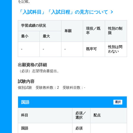
を記載。
「入試科目」「入試日程」の見方について
学習成績の状況
現役／既
性別の制
単願
卒
限
最小
最大
性別は問
-
-
-
既卒可
わない
出願資格の詳細
（必須）志望理由書提出。
試験内容
個別試験 受験教科数：2 受験科目数：-
国語
選択
必須／
科目
配点
選択
国語
必須