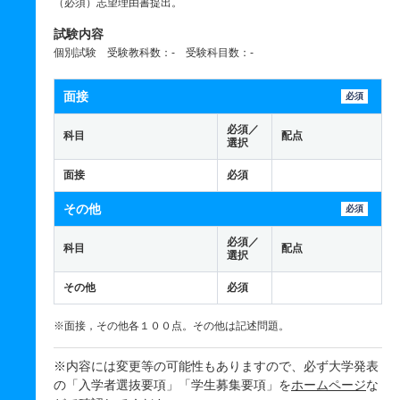
（必須）志望理由書提出。
試験内容
個別試験 受験教科数：- 受験科目数：-
面接
必須
必須／
科目
配点
選択
面接
必須
その他
必須
必須／
科目
配点
選択
その他
必須
※面接，その他各１００点。その他は記述問題。
※内容には変更等の可能性もありますので、必ず大学発表
の「入学者選抜要項」「学生募集要項」を
ホームページ
な