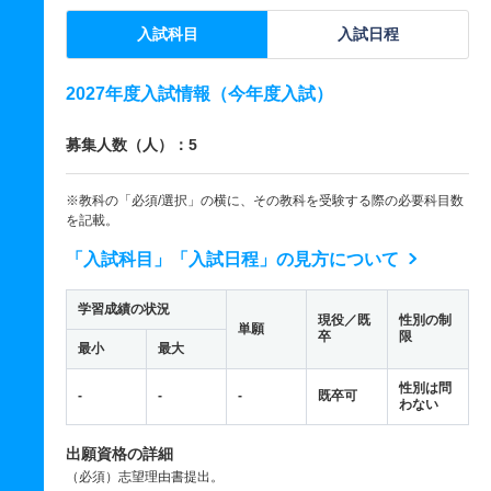
入試科目
入試日程
2027年度入試情報（今年度入試）
募集人数（人）：5
※教科の「必須/選択」の横に、その教科を受験する際の必要科目数
を記載。
「入試科目」「入試日程」の見方について
学習成績の状況
現役／既
性別の制
単願
卒
限
最小
最大
性別は問
-
-
-
既卒可
わない
出願資格の詳細
（必須）志望理由書提出。