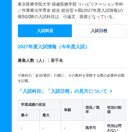
東京医療学院大学 保健医療学部 リハビリテーション学科
／作業療法学専攻 総合 総合型４期(2027年度入試情報)の
個別試験の入試科目は、小論文、面接となっている。
入試科目
入試日程
2027年度入試情報（今年度入試）
募集人数（人）：若干名
※教科の「必須/選択」の横に、その教科を受験する際の必要科目数
を記載。
「入試科目」「入試日程」の見方について
学習成績の状況
現役／既
性別の制
単願
卒
限
最小
最大
性別は問
-
-
-
既卒可
わない