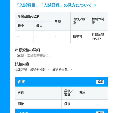
「入試科目」「入試日程」の見方について
学習成績の状況
現役／既
性別の制
単願
卒
限
最小
最大
性別は問
-
-
-
既卒可
わない
出願資格の詳細
（必須）志望理由書提出。
試験内容
個別試験 受験教科数：- 受験科目数：-
面接
必須
必須／
科目
配点
選択
面接
必須