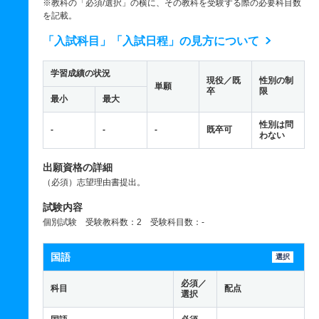
※教科の「必須/選択」の横に、その教科を受験する際の必要科目数
を記載。
「入試科目」「入試日程」の見方について
学習成績の状況
現役／既
性別の制
単願
卒
限
最小
最大
性別は問
-
-
-
既卒可
わない
出願資格の詳細
（必須）志望理由書提出。
試験内容
個別試験 受験教科数：2 受験科目数：-
国語
選択
必須／
科目
配点
選択