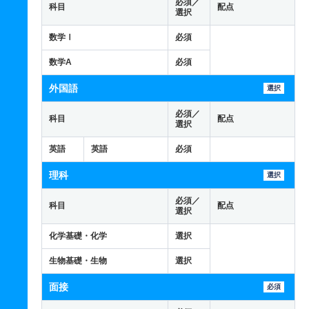
必須／
科目
配点
選択
数学Ⅰ
必須
数学A
必須
外国語
選択
必須／
科目
配点
選択
英語
英語
必須
理科
選択
必須／
科目
配点
選択
化学基礎・化学
選択
生物基礎・生物
選択
面接
必須