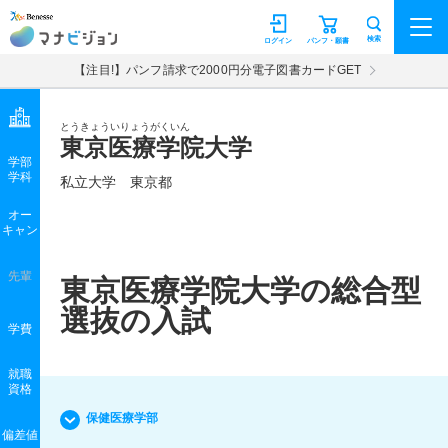
マナビジョン
検索
ログイン
パンフ・願書
【注目!】パンフ請求で2000円分電子図書カードGET
とうきょういりょうがくいん
東京医療学院大学
学部
学科
私立大学
東京都
オー
キャン
先輩
東京医療学院大学の総合型
選抜の入試
学費
就職
資格
保健医療学部
偏差値