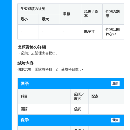
学習成績の状況
現役／既
性別の制
単願
卒
限
最小
最大
性別は問
-
-
-
既卒可
わない
出願資格の詳細
（必須）志望理由書提出。
試験内容
個別試験 受験教科数：2 受験科目数：-
国語
選択
必須／
科目
配点
選択
国語
必須
数学
選択