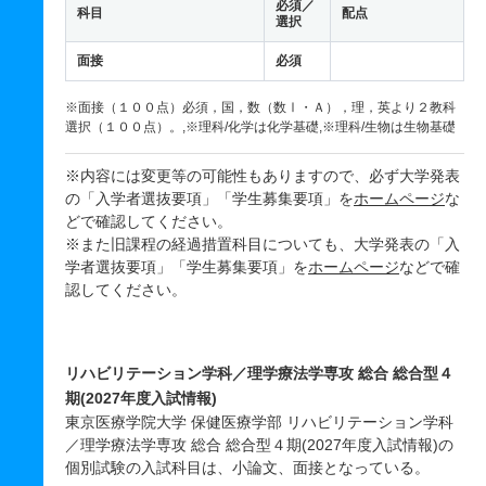
必須／
科目
配点
選択
面接
必須
※面接（１００点）必須，国，数（数Ⅰ・Ａ），理，英より２教科
選択（１００点）。,※理科/化学は化学基礎,※理科/生物は生物基礎
※内容には変更等の可能性もありますので、必ず大学発表
の「入学者選抜要項」「学生募集要項」を
ホームページ
な
どで確認してください。
※また旧課程の経過措置科目についても、大学発表の「入
学者選抜要項」「学生募集要項」を
ホームページ
などで確
認してください。
リハビリテーション学科／理学療法学専攻 総合 総合型４
期(2027年度入試情報)
東京医療学院大学 保健医療学部 リハビリテーション学科
／理学療法学専攻 総合 総合型４期(2027年度入試情報)の
個別試験の入試科目は、小論文、面接となっている。