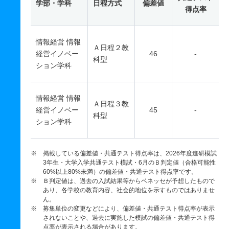
学部・学科
日程方式
偏差値
得点率
情報経営 情報
Ａ日程２教
経営イノベー
46
-
科型
ション学科
情報経営 情報
Ａ日程３教
経営イノベー
45
-
科型
ション学科
※ 掲載している偏差値・共通テスト得点率は、2026年度進研模試
3年生・大学入学共通テスト模試・6月のＢ判定値（合格可能性
60%以上80%未満）の偏差値・共通テスト得点率です。
※ Ｂ判定値は、過去の入試結果等からベネッセが予想したもので
あり、各学校の教育内容、社会的地位を示すものではありませ
ん。
※ 募集単位の変更などにより、偏差値・共通テスト得点率が表示
されないことや、過去に実施した模試の偏差値・共通テスト得
点率が表示される場合があります。