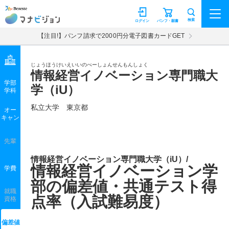
マナビジョン
検索
ログイン
パンフ・願書
【注目!】パンフ請求で2000円分電子図書カードGET
じょうほうけいえいいのべーしょんせんもんしょく
情報経営イノベーション専門職大
学部
学（iU）
学科
私立大学
東京都
オー
キャン
先輩
情報経営イノベーション専門職大学（iU）/
情報経営イノベーション学
学費
部の偏差値・共通テスト得
就職
点率（入試難易度）
資格
偏差値