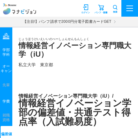
マナビジョン
検索
ログイン
パンフ・願書
【注目!】パンフ請求で2000円分電子図書カードGET
じょうほうけいえいいのべーしょんせんもんしょく
情報経営イノベーション専門職大
学部
学（iU）
学科
私立大学
東京都
オー
キャン
先輩
情報経営イノベーション専門職大学（iU）/
情報経営イノベーション学
学費
部の偏差値・共通テスト得
就職
点率（入試難易度）
資格
偏差値