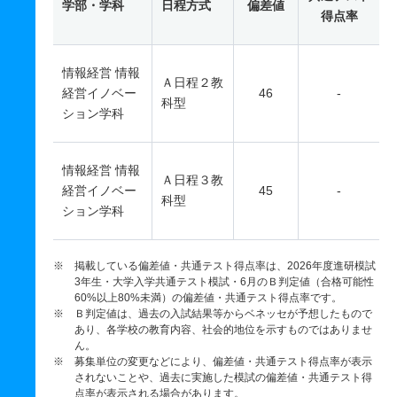
学部・学科
日程方式
偏差値
得点率
情報経営 情報
Ａ日程２教
経営イノベー
46
-
科型
ション学科
情報経営 情報
Ａ日程３教
経営イノベー
45
-
科型
ション学科
※ 掲載している偏差値・共通テスト得点率は、2026年度進研模試
3年生・大学入学共通テスト模試・6月のＢ判定値（合格可能性
60%以上80%未満）の偏差値・共通テスト得点率です。
※ Ｂ判定値は、過去の入試結果等からベネッセが予想したもので
あり、各学校の教育内容、社会的地位を示すものではありませ
ん。
※ 募集単位の変更などにより、偏差値・共通テスト得点率が表示
されないことや、過去に実施した模試の偏差値・共通テスト得
点率が表示される場合があります。