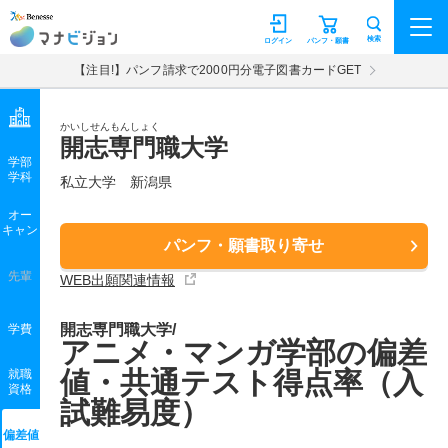
マナビジョン
検索
ログイン
パンフ・願書
【注目!】パンフ請求で2000円分電子図書カードGET
かいしせんもんしょく
開志専門職大学
学部
学科
私立大学
新潟県
オー
キャン
パンフ・願書取り寄せ
先輩
WEB出願関連情報
開志専門職大学/
学費
アニメ・マンガ学部の偏差
値・共通テスト得点率（入
就職
資格
試難易度）
偏差値