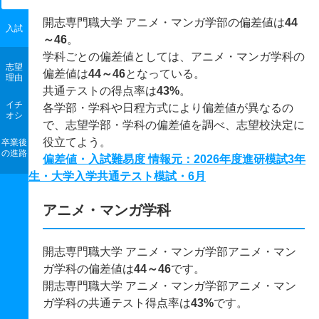
開志専門職大学 アニメ・マンガ学部の偏差値は
44
入試
～46
。
学科ごとの偏差値としては、アニメ・マンガ学科の
志望
偏差値は
44～46
となっている。
理由
共通テストの得点率は
43%
。
イチ
各学部・学科や日程方式により偏差値が異なるの
オシ
で、志望学部・学科の偏差値を調べ、志望校決定に
役立てよう。
卒業後
の進路
偏差値・入試難易度 情報元：2026年度進研模試3年
生・大学入学共通テスト模試・6月
アニメ・マンガ学科
開志専門職大学 アニメ・マンガ学部アニメ・マン
ガ学科の偏差値は
44～46
です。
開志専門職大学 アニメ・マンガ学部アニメ・マン
ガ学科の共通テスト得点率は
43%
です。