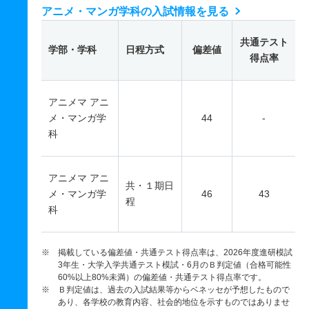
アニメ・マンガ学科の入試情報を見る
共通テスト
学部・学科
日程方式
偏差値
得点率
アニメマ アニ
メ・マンガ学
44
-
科
アニメマ アニ
共・１期日
メ・マンガ学
46
43
程
科
※ 掲載している偏差値・共通テスト得点率は、2026年度進研模試
3年生・大学入学共通テスト模試・6月のＢ判定値（合格可能性
60%以上80%未満）の偏差値・共通テスト得点率です。
※ Ｂ判定値は、過去の入試結果等からベネッセが予想したもので
あり、各学校の教育内容、社会的地位を示すものではありませ