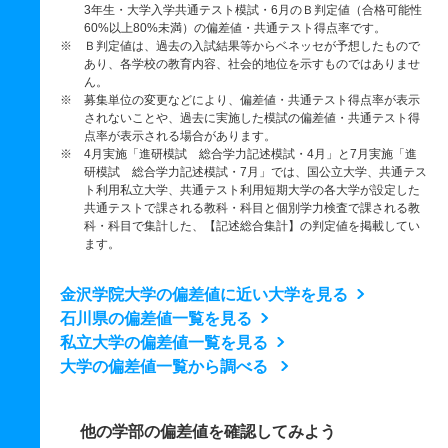
3年生・大学入学共通テスト模試・6月のＢ判定値（合格可能性
60%以上80%未満）の偏差値・共通テスト得点率です。
※ Ｂ判定値は、過去の入試結果等からベネッセが予想したもので
あり、各学校の教育内容、社会的地位を示すものではありませ
ん。
※ 募集単位の変更などにより、偏差値・共通テスト得点率が表示
されないことや、過去に実施した模試の偏差値・共通テスト得
点率が表示される場合があります。
※ 4月実施「進研模試 総合学力記述模試・4月」と7月実施「進
研模試 総合学力記述模試・7月」では、国公立大学、共通テス
ト利用私立大学、共通テスト利用短期大学の各大学が設定した
共通テストで課される教科・科目と個別学力検査で課される教
科・科目で集計した、【記述総合集計】の判定値を掲載してい
ます。
金沢学院大学の偏差値に近い大学を見る
石川県の偏差値一覧を見る
私立大学の偏差値一覧を見る
大学の偏差値一覧から調べる
他の学部の偏差値を確認してみよう