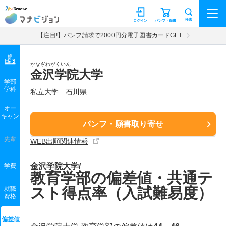
マナビジョン
検索
ログイン
パンフ・願書
【注目!】パンフ請求で2000円分電子図書カードGET
かなざわがくいん
金沢学院大学
学部
学科
私立大学
石川県
オー
キャン
パンフ・願書取り寄せ
先輩
WEB出願関連情報
金沢学院大学/
学費
教育学部の偏差値・共通テ
スト得点率（入試難易度）
就職
資格
偏差値