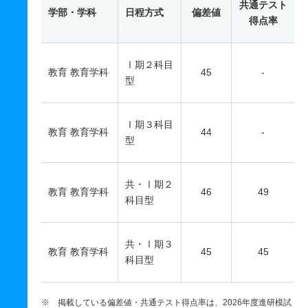
共通テスト
学部・学科
日程方式
偏差値
得点率
Ⅰ期２科目
教育 教育学科
45
-
型
Ⅰ期３科目
教育 教育学科
44
-
型
共・Ⅰ期２
教育 教育学科
46
49
科目型
共・Ⅰ期３
教育 教育学科
45
45
科目型
※ 掲載している偏差値・共通テスト得点率は、2026年度進研模試