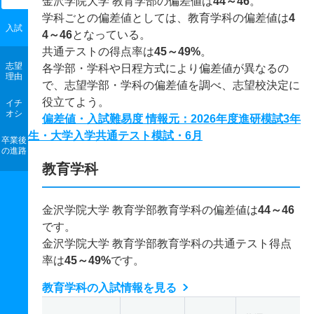
金沢学院大学 教育学部の偏差値は
44～46
。
学科ごとの偏差値としては、教育学科の偏差値は
4
入試
4～46
となっている。
共通テストの得点率は
45～49%
。
志望
各学部・学科や日程方式により偏差値が異なるの
理由
で、志望学部・学科の偏差値を調べ、志望校決定に
役立てよう。
イチ
オシ
偏差値・入試難易度 情報元：2026年度進研模試3年
生・大学入学共通テスト模試・6月
卒業後
の進路
教育学科
金沢学院大学 教育学部教育学科の偏差値は
44～46
です。
金沢学院大学 教育学部教育学科の共通テスト得点
率は
45～49%
です。
教育学科の入試情報を見る