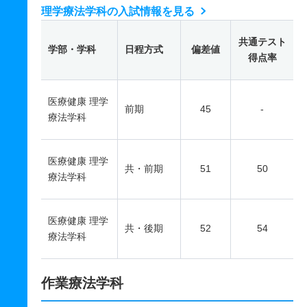
理学療法学科の入試情報を見る
共通テスト
学部・学科
日程方式
偏差値
得点率
医療健康 理学
前期
45
-
療法学科
医療健康 理学
共・前期
51
50
療法学科
医療健康 理学
共・後期
52
54
療法学科
作業療法学科