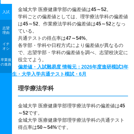
金城大学 医療健康学部の偏差値は
45～52
。
入試
学科ごとの偏差値としては、理学療法学科の偏差値
は
45～52
、作業療法学科の偏差値は
45～52
となっ
志望
ている。
理由
共通テストの得点率は
47～54%
。
イチ
各学部・学科や日程方式により偏差値が異なるの
オシ
で、志望学部・学科の偏差値を調べ、志望校決定に
役立てよう。
卒業後
の進路
偏差値・入試難易度 情報元：2026年度進研模試3年
生・大学入学共通テスト模試・6月
理学療法学科
金城大学 医療健康学部理学療法学科の偏差値は
45
～52
です。
金城大学 医療健康学部理学療法学科の共通テスト
得点率は
50～54%
です。