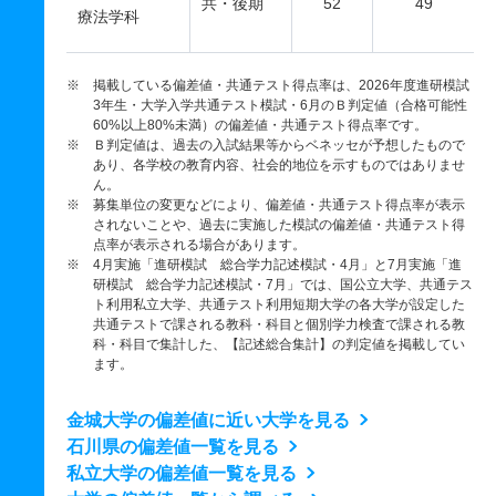
共・後期
52
49
療法学科
※ 掲載している偏差値・共通テスト得点率は、2026年度進研模試
3年生・大学入学共通テスト模試・6月のＢ判定値（合格可能性
60%以上80%未満）の偏差値・共通テスト得点率です。
※ Ｂ判定値は、過去の入試結果等からベネッセが予想したもので
あり、各学校の教育内容、社会的地位を示すものではありませ
ん。
※ 募集単位の変更などにより、偏差値・共通テスト得点率が表示
されないことや、過去に実施した模試の偏差値・共通テスト得
点率が表示される場合があります。
※ 4月実施「進研模試 総合学力記述模試・4月」と7月実施「進
研模試 総合学力記述模試・7月」では、国公立大学、共通テス
ト利用私立大学、共通テスト利用短期大学の各大学が設定した
共通テストで課される教科・科目と個別学力検査で課される教
科・科目で集計した、【記述総合集計】の判定値を掲載してい
ます。
金城大学の偏差値に近い大学を見る
石川県の偏差値一覧を見る
私立大学の偏差値一覧を見る