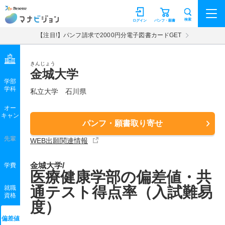
マナビジョン
検索
ログイン
パンフ・願書
【注目!】パンフ請求で2000円分電子図書カードGET
きんじょう
金城大学
学部
学科
私立大学
石川県
オー
キャン
パンフ・願書取り寄せ
先輩
WEB出願関連情報
金城大学/
学費
医療健康学部の偏差値・共
通テスト得点率（入試難易
就職
資格
度）
偏差値