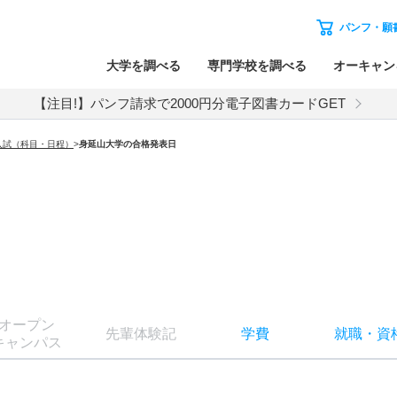
パンフ・願
大学を調べる
専門学校を調べる
オーキャン
【注目!】パンフ請求で2000円分電子図書カードGET
入試（科目・日程）
>
身延山大学
の合格発表日
オー
プン
先輩
体験記
学費
就職
・
資
キャン
パス