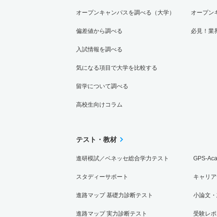
オープンキャンパスを調べる（大学）
オープン
偏差値から調べる
必見！業
入試情報を調べる
気になる項目で大学を比較する
留学について調べる
高校生向けコラム
テスト・教材
進研模試／ベネッセ総合学力テスト
GPS-Ac
スタディーサポート
キャリア
進路マップ 基礎力診断テスト
小論文・
進路マップ 実力診断テスト
受験レポ