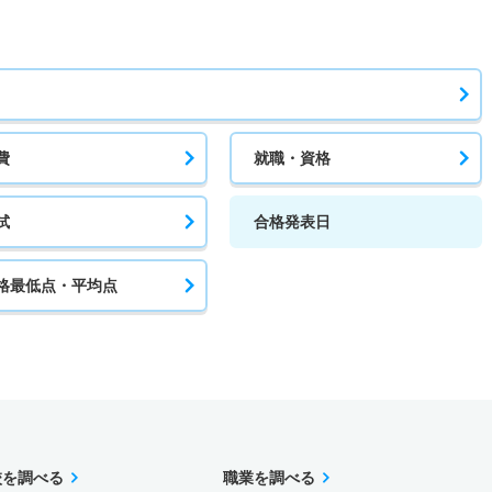
費
就職・資格
試
合格発表日
格最低点・平均点
校を調べる
職業を調べる