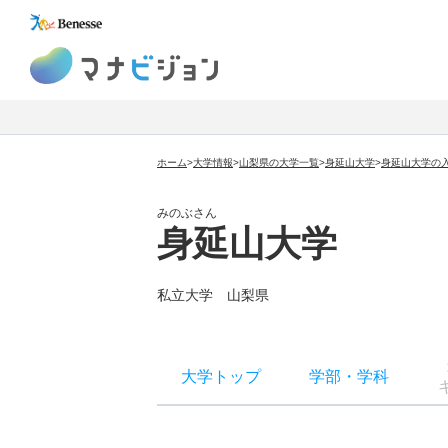
マナビジョン
ホーム
>
大学情報
>
山梨県の大学一覧
>
身延山大学
>
身延山大学の
みのぶさん
身延山大学
私立大学
山梨県
大学トップ
学部
・
学科