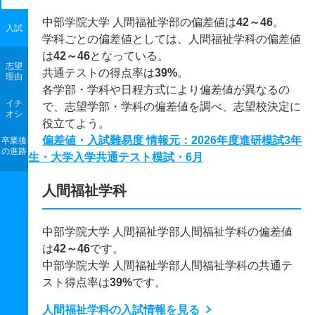
中部学院大学 人間福祉学部の偏差値は
42～46
。
入試
学科ごとの偏差値としては、人間福祉学科の偏差値
は
42～46
となっている。
志望
共通テストの得点率は
39%
。
理由
各学部・学科や日程方式により偏差値が異なるの
イチ
で、志望学部・学科の偏差値を調べ、志望校決定に
オシ
役立てよう。
偏差値・入試難易度 情報元：2026年度進研模試3年
卒業後
の進路
生・大学入学共通テスト模試・6月
人間福祉学科
中部学院大学 人間福祉学部人間福祉学科の偏差値
は
42～46
です。
中部学院大学 人間福祉学部人間福祉学科の共通テ
スト得点率は
39%
です。
人間福祉学科の入試情報を見る