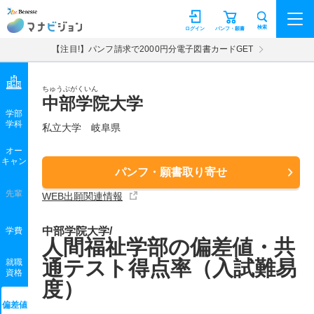
マナビジョン
検索
ログイン
パンフ・願書
【注目!】パンフ請求で2000円分電子図書カードGET
ちゅうぶがくいん
中部学院大学
学部
学科
私立大学
岐阜県
オー
キャン
パンフ・願書取り寄せ
先輩
WEB出願関連情報
中部学院大学/
学費
人間福祉学部の偏差値・共
通テスト得点率（入試難易
就職
資格
度）
偏差値