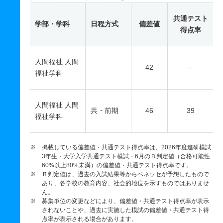
共通テスト
学部・学科
日程方式
偏差値
得点率
人間福祉 人間
42
-
福祉学科
人間福祉 人間
共・前期
46
39
福祉学科
※ 掲載している偏差値・共通テスト得点率は、2026年度進研模試
3年生・大学入学共通テスト模試・6月のＢ判定値（合格可能性
60%以上80%未満）の偏差値・共通テスト得点率です。
※ Ｂ判定値は、過去の入試結果等からベネッセが予想したもので
あり、各学校の教育内容、社会的地位を示すものではありませ
ん。
※ 募集単位の変更などにより、偏差値・共通テスト得点率が表示
されないことや、過去に実施した模試の偏差値・共通テスト得
点率が表示される場合があります。