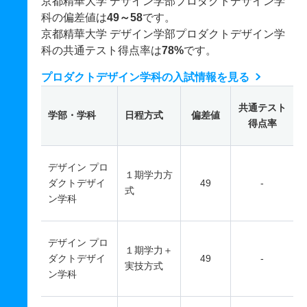
京都精華大学 デザイン学部プロダクトデザイン学
科の偏差値は
49～58
です。
京都精華大学 デザイン学部プロダクトデザイン学
科の共通テスト得点率は
78%
です。
プロダクトデザイン学科の入試情報を見る
共通テスト
学部・学科
日程方式
偏差値
得点率
デザイン プロ
１期学力方
ダクトデザイ
49
-
式
ン学科
デザイン プロ
１期学力＋
ダクトデザイ
49
-
実技方式
ン学科