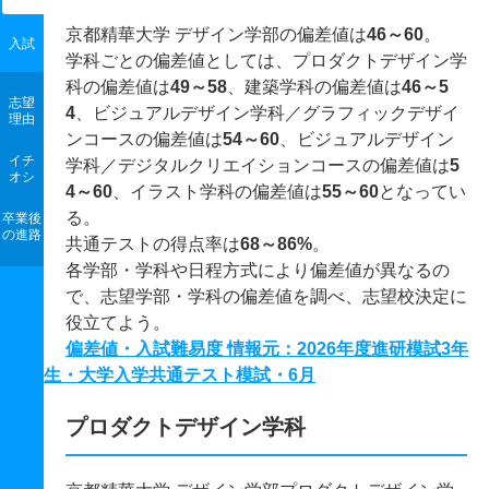
京都精華大学 デザイン学部の偏差値は
46～60
。
入試
学科ごとの偏差値としては、プロダクトデザイン学
科の偏差値は
49～58
、建築学科の偏差値は
46～5
志望
4
、ビジュアルデザイン学科／グラフィックデザイ
理由
ンコースの偏差値は
54～60
、ビジュアルデザイン
イチ
学科／デジタルクリエイションコースの偏差値は
5
オシ
4～60
、イラスト学科の偏差値は
55～60
となってい
る。
卒業後
の進路
共通テストの得点率は
68～86%
。
各学部・学科や日程方式により偏差値が異なるの
で、志望学部・学科の偏差値を調べ、志望校決定に
役立てよう。
偏差値・入試難易度 情報元：2026年度進研模試3年
生・大学入学共通テスト模試・6月
プロダクトデザイン学科