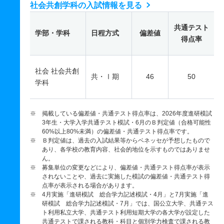
社会共創学科の入試情報を見る
共通テスト
学部・学科
日程方式
偏差値
得点率
社会 社会共創
共・Ⅰ期
46
50
学科
※ 掲載している偏差値・共通テスト得点率は、2026年度進研模試
3年生・大学入学共通テスト模試・6月のＢ判定値（合格可能性
60%以上80%未満）の偏差値・共通テスト得点率です。
※ Ｂ判定値は、過去の入試結果等からベネッセが予想したもので
あり、各学校の教育内容、社会的地位を示すものではありませ
ん。
※ 募集単位の変更などにより、偏差値・共通テスト得点率が表示
されないことや、過去に実施した模試の偏差値・共通テスト得
点率が表示される場合があります。
※ 4月実施「進研模試 総合学力記述模試・4月」と7月実施「進
研模試 総合学力記述模試・7月」では、国公立大学、共通テス
ト利用私立大学、共通テスト利用短期大学の各大学が設定した
共通テストで課される教科・科目と個別学力検査で課される教