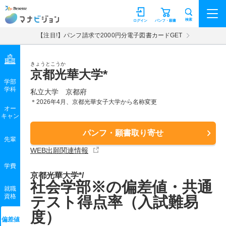
マナビジョン
検索
ログイン
パンフ・願書
【注目!】パンフ請求で2000円分電子図書カードGET
きょうとこうか
京都光華大学*
学部
学科
私立大学
京都府
＊2026年4月、京都光華女子大学から名称変更
オー
キャン
パンフ・願書取り寄せ
先輩
WEB出願関連情報
学費
京都光華大学*/
社会学部※の偏差値・共通
就職
資格
テスト得点率（入試難易
度）
偏差値