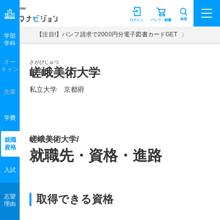
マナビジョン
検索
ログイン
パンフ・願書
【注目!】パンフ請求で2000円分電子図書カードGET
学部
学科
オー
さがびじゅつ
キャン
嵯峨美術大学
私立大学 京都府
先輩
学費
嵯峨美術大学/
就職
資格
就職先・資格・進路
入試
志望
取得できる資格
理由