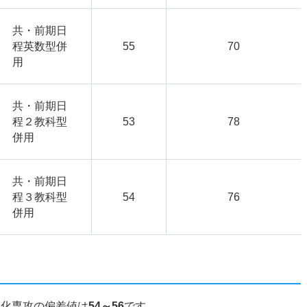
共・前期日
程英数型併
55
70
用
共・前期日
程２教科型
53
78
併用
共・前期日
程３教科型
54
76
併用
文化専攻の偏差値は
54～56
です。