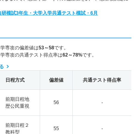
度進研模試3年生・大学入学共通テスト模試・6月
文学専攻の偏差値は
53～58
です。
文学専攻の共通テスト得点率は
62～78%
です。
る
日程方式
偏差値
共通テスト得点率
前期日程地
56
-
歴公民重視
前期日程２
55
-
教科型