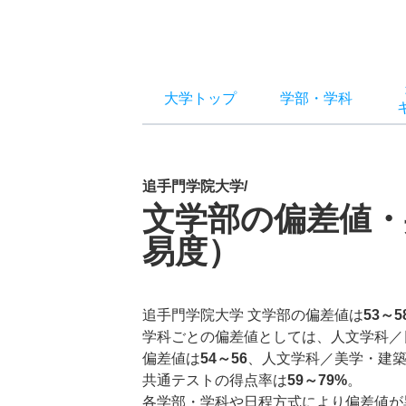
大学トップ
学部
・
学科
追手門学院大学/
文学部の偏差値・
易度）
追手門学院大学 文学部の偏差値は
53～5
学科ごとの偏差値としては、人文学科／
偏差値は
54～56
、人文学科／美学・建
共通テストの得点率は
59～79%
。
各学部・学科や日程方式により偏差値が