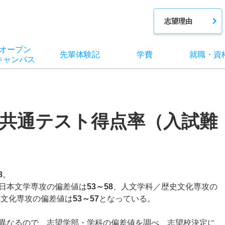
志望理由
オー
プン
先輩
体験記
学費
就職
・
資
キャン
パス
共通テスト得点率（入試難
8
。
日本文学専攻の偏差値は
53～58
、人文学科／歴史文化専攻の
築文化専攻の偏差値は
53～57
となっている。
異なるので、志望学部・学科の偏差値を調べ、志望校決定に