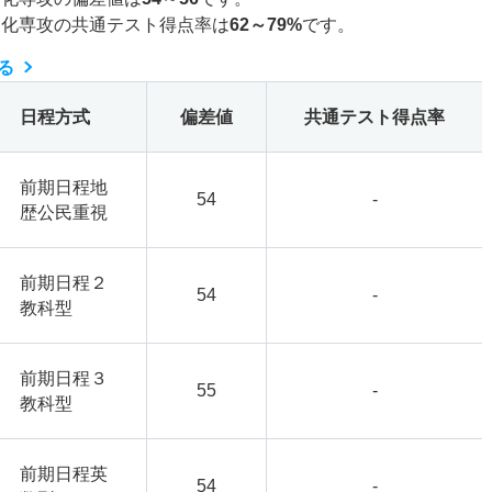
文化専攻の共通テスト得点率は
62～79%
です。
る
日程方式
偏差値
共通テスト得点率
前期日程地
54
-
歴公民重視
前期日程２
54
-
教科型
前期日程３
55
-
教科型
前期日程英
54
-