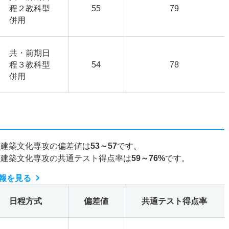
程２教科型
55
79
併用
共・前期日
程３教科型
54
78
併用
・建築文化専攻の偏差値は
53～57
です。
・建築文化専攻の共通テスト得点率は
59～76%
です。
報を見る
日程方式
偏差値
共通テスト得点率