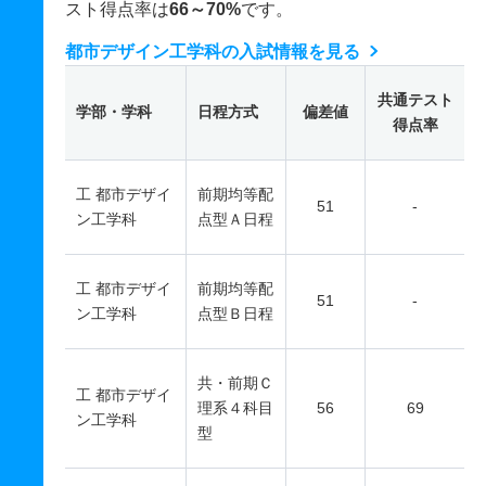
スト得点率は
66～70%
です。
都市デザイン工学科の入試情報を見る
共通テスト
学部・学科
日程方式
偏差値
得点率
工 都市デザイ
前期均等配
51
-
ン工学科
点型Ａ日程
工 都市デザイ
前期均等配
51
-
ン工学科
点型Ｂ日程
共・前期Ｃ
工 都市デザイ
理系４科目
56
69
ン工学科
型