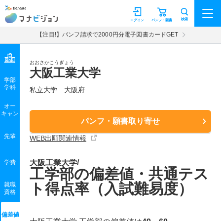
マナビジョン
検索
ログイン
パンフ・願書
【注目!】パンフ請求で2000円分電子図書カードGET
おおさかこうぎょう
大阪工業大学
学部
学科
私立大学
大阪府
オー
キャン
パンフ・願書取り寄せ
先輩
WEB出願関連情報
大阪工業大学/
学費
工学部の偏差値・共通テス
ト得点率（入試難易度）
就職
資格
偏差値