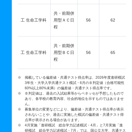
共・前期併
工 生命工学科
用型ＡＣ日
56
62
程
共・前期併
工 生命工学科
用型ＢＣ日
56
65
程
※ 掲載している偏差値・共通テスト得点率は、2026年度進研模試
3年生・大学入学共通テスト模試・6月のＢ判定値（合格可能性
60%以上80%未満）の偏差値・共通テスト得点率です。
※ Ｂ判定値は、過去の入試結果等からベネッセが予想したもので
あり、各学校の教育内容、社会的地位を示すものではありませ
ん。
※ 募集単位の変更などにより、偏差値・共通テスト得点率が表示
されないことや、過去に実施した模試の偏差値・共通テスト得
点率が表示される場合があります。
※ 4月実施「進研模試 総合学力記述模試・4月」と7月実施「進
研模試 総合学力記述模試・7月」では、国公立大学、共通テス