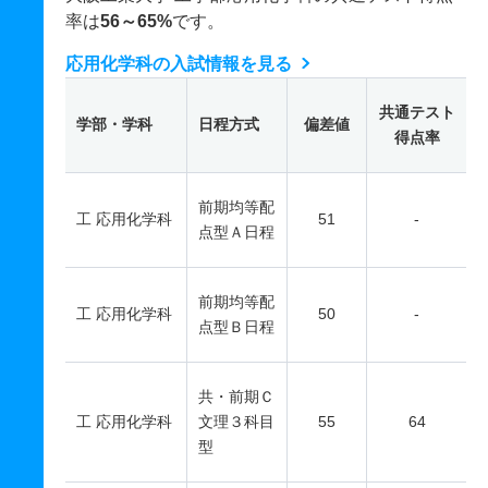
率は
56～65%
です。
応用化学科の入試情報を見る
共通テスト
学部・学科
日程方式
偏差値
得点率
前期均等配
工 応用化学科
51
-
点型Ａ日程
前期均等配
工 応用化学科
50
-
点型Ｂ日程
共・前期Ｃ
工 応用化学科
文理３科目
55
64
型