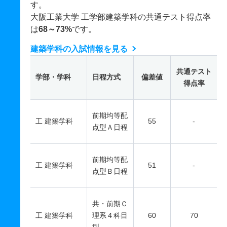
す。
大阪工業大学 工学部建築学科の共通テスト得点率
は
68～73%
です。
建築学科の入試情報を見る
共通テスト
学部・学科
日程方式
偏差値
得点率
前期均等配
工 建築学科
55
-
点型Ａ日程
前期均等配
工 建築学科
51
-
点型Ｂ日程
共・前期Ｃ
工 建築学科
理系４科目
60
70