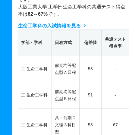
大阪工業大学 工学部生命工学科の共通テスト得点
率は
62～67%
です。
生命工学科の入試情報を見る
共通テスト
学部・学科
日程方式
偏差値
得点率
前期均等配
工 生命工学科
53
-
点型Ａ日程
前期均等配
工 生命工学科
51
-
点型Ｂ日程
共・前期Ｃ
工 生命工学科
文理３科目
58
67
型