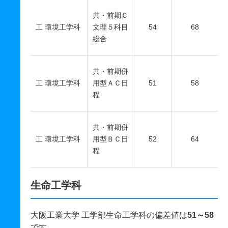
共・前期Ｃ
工 環境工学科
文理５科目
54
68
総合
共・前期併
工 環境工学科
用型ＡＣ日
51
58
程
共・前期併
工 環境工学科
用型ＢＣ日
52
64
程
生命工学科
大阪工業大学 工学部生命工学科の偏差値は
51～58
です。