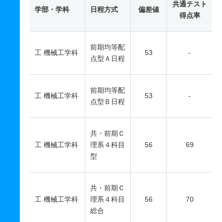
共通テスト
学部・学科
日程方式
偏差値
得点率
前期均等配
工 機械工学科
53
-
点型Ａ日程
前期均等配
工 機械工学科
53
-
点型Ｂ日程
共・前期Ｃ
工 機械工学科
理系４科目
56
69
型
共・前期Ｃ
工 機械工学科
理系４科目
56
70
総合