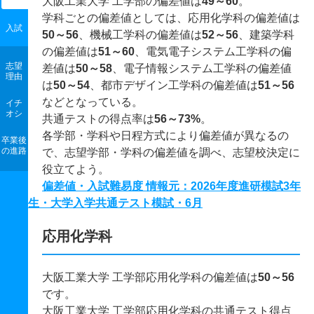
大阪工業大学 工学部の偏差値は
49～60
。
学科ごとの偏差値としては、応用化学科の偏差値は
入試
50～56
、機械工学科の偏差値は
52～56
、建築学科
の偏差値は
51～60
、電気電子システム工学科の偏
志望
差値は
50～58
、電子情報システム工学科の偏差値
理由
は
50～54
、都市デザイン工学科の偏差値は
51～56
などとなっている。
イチ
オシ
共通テストの得点率は
56～73%
。
各学部・学科や日程方式により偏差値が異なるの
卒業後
の進路
で、志望学部・学科の偏差値を調べ、志望校決定に
役立てよう。
偏差値・入試難易度 情報元：2026年度進研模試3年
生・大学入学共通テスト模試・6月
応用化学科
大阪工業大学 工学部応用化学科の偏差値は
50～56
です。
大阪工業大学 工学部応用化学科の共通テスト得点