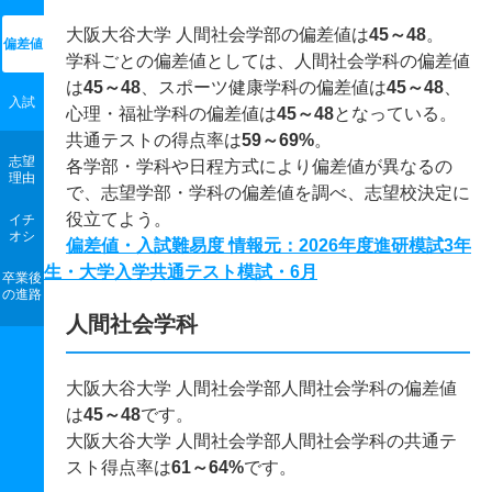
大阪大谷大学 人間社会学部の偏差値は
45～48
。
偏差値
学科ごとの偏差値としては、人間社会学科の偏差値
は
45～48
、スポーツ健康学科の偏差値は
45～48
、
入試
心理・福祉学科の偏差値は
45～48
となっている。
共通テストの得点率は
59～69%
。
志望
各学部・学科や日程方式により偏差値が異なるの
理由
で、志望学部・学科の偏差値を調べ、志望校決定に
役立てよう。
イチ
オシ
偏差値・入試難易度 情報元：2026年度進研模試3年
生・大学入学共通テスト模試・6月
卒業後
の進路
人間社会学科
大阪大谷大学 人間社会学部人間社会学科の偏差値
は
45～48
です。
大阪大谷大学 人間社会学部人間社会学科の共通テ
スト得点率は
61～64%
です。