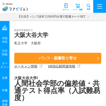
マナビジョン
検索
ログイン
パンフ・願書
【注目!】パンフ請求で2000円分電子図書カードGET
おおさかおおたに
大阪大谷大学
学部
学科
私立大学
大阪府
注目
情報
パンフ・願書取り寄せ
オー
オーキャン情報
WEB出願関連情報
キャン
大阪大谷大学/
先輩
人間社会学部の偏差値・共
通テスト得点率（入試難易
学費
度）
就職
資格