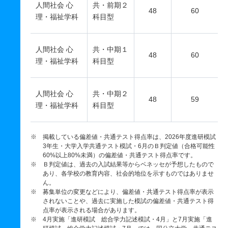
人間社会 心
共・前期２
48
60
理・福祉学科
科目型
人間社会 心
共・中期１
48
60
理・福祉学科
科目型
人間社会 心
共・中期２
48
59
理・福祉学科
科目型
※ 掲載している偏差値・共通テスト得点率は、2026年度進研模試
3年生・大学入学共通テスト模試・6月のＢ判定値（合格可能性
60%以上80%未満）の偏差値・共通テスト得点率です。
※ Ｂ判定値は、過去の入試結果等からベネッセが予想したもので
あり、各学校の教育内容、社会的地位を示すものではありませ
ん。
※ 募集単位の変更などにより、偏差値・共通テスト得点率が表示
されないことや、過去に実施した模試の偏差値・共通テスト得
点率が表示される場合があります。
※ 4月実施「進研模試 総合学力記述模試・4月」と7月実施「進