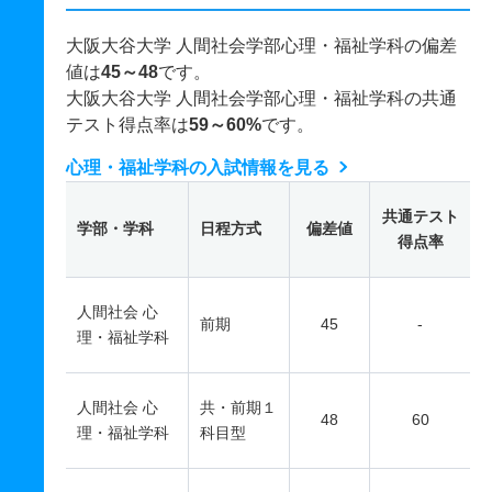
大阪大谷大学 人間社会学部心理・福祉学科の偏差
値は
45～48
です。
大阪大谷大学 人間社会学部心理・福祉学科の共通
テスト得点率は
59～60%
です。
心理・福祉学科の入試情報を見る
共通テスト
学部・学科
日程方式
偏差値
得点率
人間社会 心
前期
45
-
理・福祉学科
人間社会 心
共・前期１
48
60
理・福祉学科
科目型