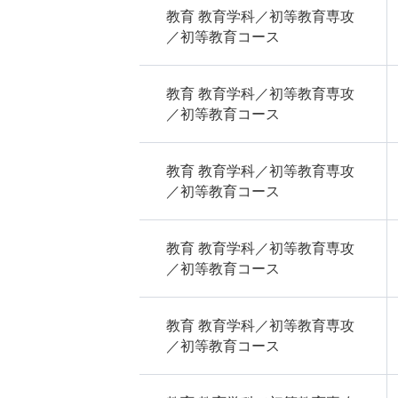
教育 教育学科／初等教育専攻
／初等教育コース
教育 教育学科／初等教育専攻
／初等教育コース
教育 教育学科／初等教育専攻
／初等教育コース
教育 教育学科／初等教育専攻
／初等教育コース
教育 教育学科／初等教育専攻
／初等教育コース