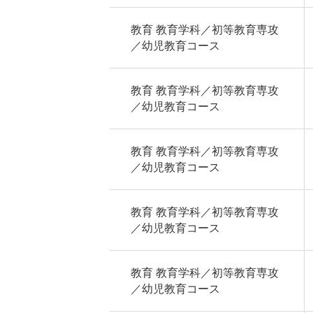
教育 教育学科／初等教育専攻
／幼児教育コース
教育 教育学科／初等教育専攻
／幼児教育コース
教育 教育学科／初等教育専攻
／幼児教育コース
教育 教育学科／初等教育専攻
／幼児教育コース
教育 教育学科／初等教育専攻
／幼児教育コース