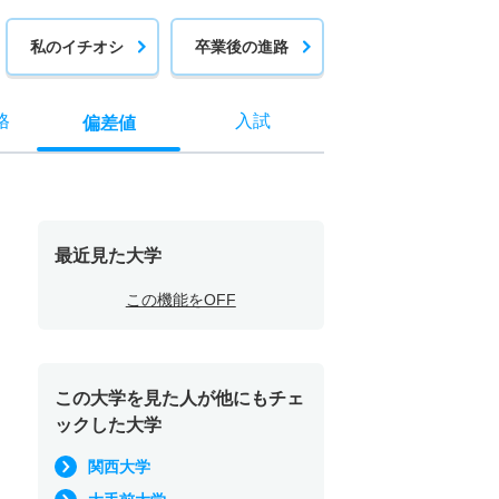
私のイチオシ
卒業後の進路
格
入試
偏差値
最近見た大学
この機能をOFF
この大学を見た人が他にもチェ
ックした大学
関西大学