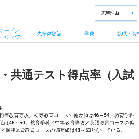
志望理由
オー
プン
先輩
体験記
学費
就職
・
資
キャン
パス
・共通テスト得点率（入試
4
。
初等教育専攻／初等教育コースの偏差値は
46～54
、教育学科
値は
46～50
、教育学科／中等教育専攻／英語教育コースの偏
攻／保健体育教育コースの偏差値は
48～53
となっている。