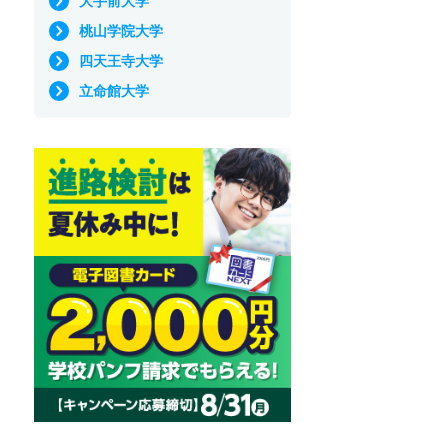
大手前大学
桃山学院大学
四天王寺大学
立命館大学