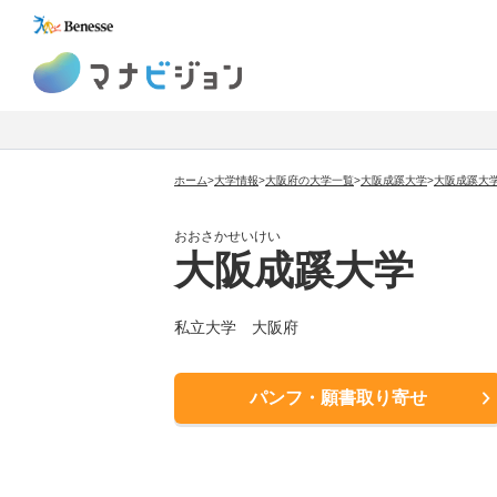
マナビジョン
ホーム
>
大学情報
>
大阪府の大学一覧
>
大阪成蹊大学
>
大阪成蹊大
おおさかせいけい
大阪成蹊大学
私立大学
大阪府
パンフ・願書取り寄せ