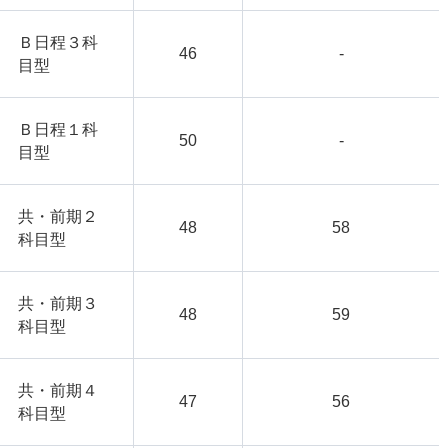
Ｂ日程３科
46
-
目型
Ｂ日程１科
50
-
目型
共・前期２
48
58
科目型
共・前期３
48
59
科目型
共・前期４
47
56
科目型