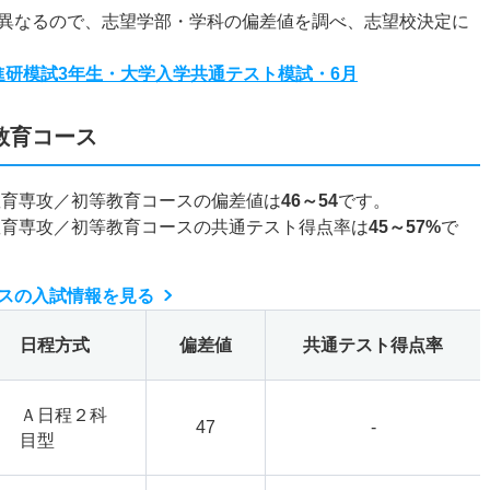
異なるので、志望学部・学科の偏差値を調べ、志望校決定に
度進研模試3年生・大学入学共通テスト模試・6月
教育コース
教育専攻／初等教育コースの偏差値は
46～54
です。
教育専攻／初等教育コースの共通テスト得点率は
45～57%
で
スの入試情報を見る
日程方式
偏差値
共通テスト得点率
Ａ日程２科
47
-
目型