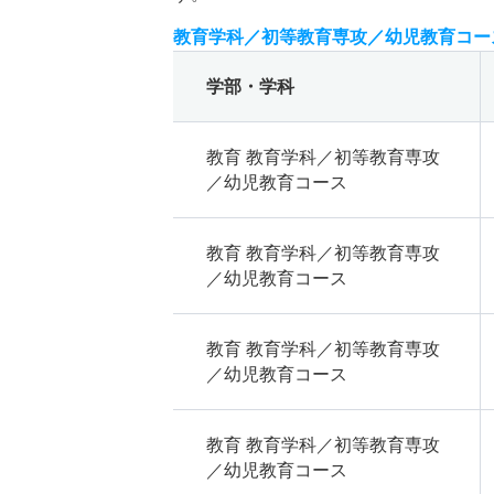
教育学科／初等教育専攻／幼児教育コー
学部・学科
教育 教育学科／初等教育専攻
／幼児教育コース
教育 教育学科／初等教育専攻
／幼児教育コース
教育 教育学科／初等教育専攻
／幼児教育コース
教育 教育学科／初等教育専攻
／幼児教育コース