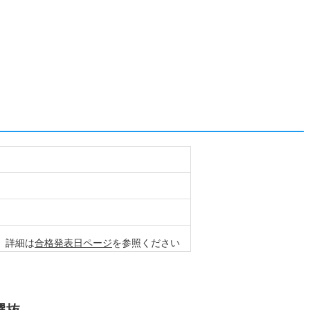
ど、詳細は
合格発表日ページ
を参照ください
選抜