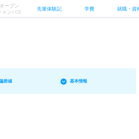
オー
プン
先輩
体験記
学費
就職
・
資
キャン
パス
偏差値
基本情報