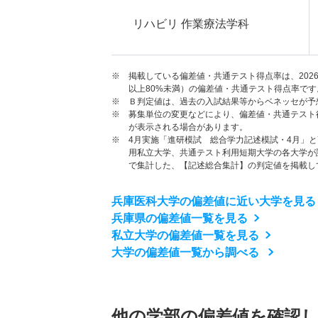
リハビリ 作業療法学科
※ 掲載している偏差値・共通テスト得点率は、202
以上80%未満）の偏差値・共通テスト得点率です
※ Ｂ判定値は、過去の入試結果等からベネッセが予
※ 募集単位の変更などにより、偏差値・共通テスト
が表示される場合があります。
※ 4月実施「進研模試 総合学力記述模試・4月」
用私立大学、共通テスト利用短期大学の各大学が
で集計した、【記述総合集計】の判定値を掲載し
兵庫医科大学の偏差値に近い大学を見る
兵庫県の偏差値一覧を見る
私立大学の偏差値一覧を見る
大学の偏差値一覧から調べる
他の学部の偏差値を確認