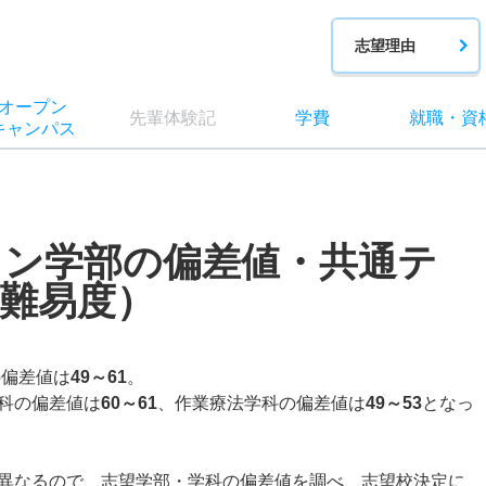
志望理由
オー
プン
先輩
体験記
学費
就職
・
資
キャン
パス
ョン学部の偏差値・共通テ
難易度）
の偏差値は
49～61
。
科の偏差値は
60～61
、作業療法学科の偏差値は
49～53
となっ
異なるので、志望学部・学科の偏差値を調べ、志望校決定に