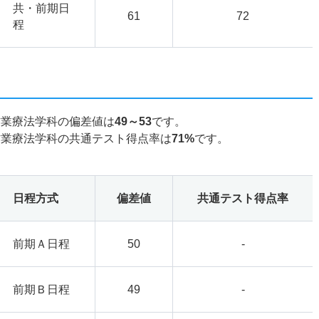
共・前期日
61
72
程
作業療法学科の偏差値は
49～53
です。
作業療法学科の共通テスト得点率は
71%
です。
日程方式
偏差値
共通テスト得点率
前期Ａ日程
50
-
前期Ｂ日程
49
-