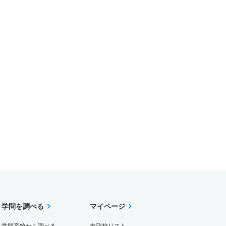
学問を調べる
マイページ
学問系統から調べる
志望校リスト