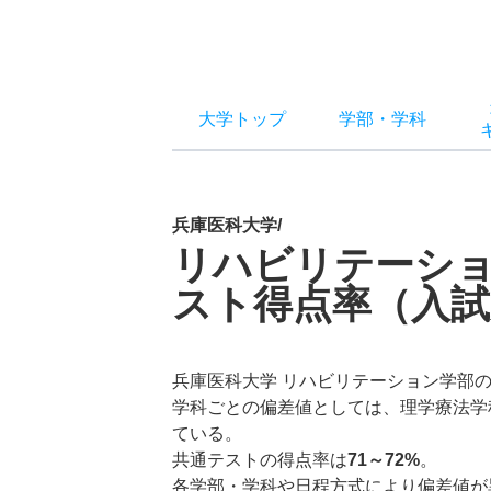
大学トップ
学部
・
学科
兵庫医科大学/
リハビリテーシ
スト得点率（入試
兵庫医科大学 リハビリテーション学部
学科ごとの偏差値としては、理学療法学
ている。
共通テストの得点率は
71～72%
。
各学部・学科や日程方式により偏差値が