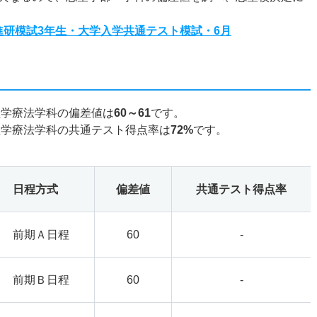
度進研模試3年生・大学入学共通テスト模試・6月
理学療法学科の偏差値は
60～61
です。
理学療法学科の共通テスト得点率は
72%
です。
日程方式
偏差値
共通テスト得点率
前期Ａ日程
60
-
前期Ｂ日程
60
-