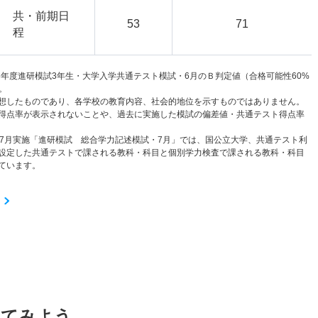
共・前期日
53
71
程
6年度進研模試3年生・大学入学共通テスト模試・6月のＢ判定値（合格可能性60%
。
想したものであり、各学校の教育内容、社会的地位を示すものではありません。
得点率が表示されないことや、過去に実施した模試の偏差値・共通テスト得点率
と7月実施「進研模試 総合学力記述模試・7月」では、国公立大学、共通テスト利
設定した共通テストで課される教科・科目と個別学力検査で課される教科・科目
ています。
してみよう