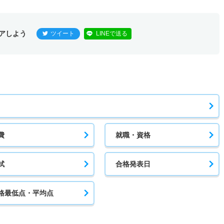
アしよう
ツイート
LINEで送る
費
就職・資格
試
合格発表日
格最低点・平均点