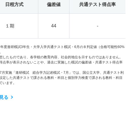
日程方式
偏差値
共通テスト得点率
１期
44
-
6年度進研模試3年生・大学入学共通テスト模試・6月のＢ判定値（合格可能性60%
。
想したものであり、各学校の教育内容、社会的地位を示すものではありません。
得点率が表示されないことや、過去に実施した模試の偏差値・共通テスト得点率
と7月実施「進研模試 総合学力記述模試・7月」では、国公立大学、共通テスト利
設定した共通テストで課される教科・科目と個別学力検査で課される教科・科目
ています。
見る