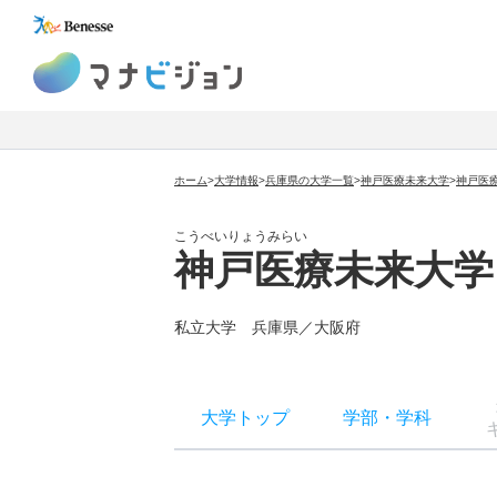
マナビジョン
ホーム
>
大学情報
>
兵庫県の大学一覧
>
神戸医療未来大学
>
神戸医
こうべいりょうみらい
神戸医療未来大学
私立大学
兵庫県／大阪府
大学トップ
学部
・
学科