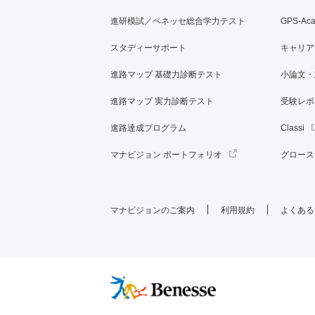
進研模試／ベネッセ総合学力テスト
GPS-Ac
スタディーサポート
キャリア
進路マップ 基礎力診断テスト
小論文・
進路マップ 実力診断テスト
受験レポ
進路達成プログラム
Classi
マナビジョン ポートフォリオ
グロース
マナビジョンのご案内
利用規約
よくある