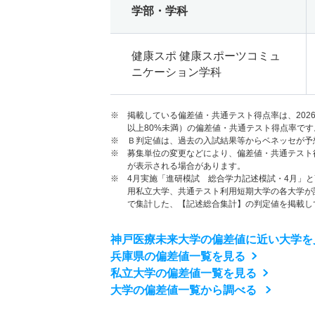
学部・学科
健康スポ 健康スポーツコミュ
ニケーション学科
※ 掲載している偏差値・共通テスト得点率は、202
以上80%未満）の偏差値・共通テスト得点率です
※ Ｂ判定値は、過去の入試結果等からベネッセが予
※ 募集単位の変更などにより、偏差値・共通テスト
が表示される場合があります。
※ 4月実施「進研模試 総合学力記述模試・4月」
用私立大学、共通テスト利用短期大学の各大学が
で集計した、【記述総合集計】の判定値を掲載し
神戸医療未来大学の偏差値に近い大学を
兵庫県の偏差値一覧を見る
私立大学の偏差値一覧を見る
大学の偏差値一覧から調べる