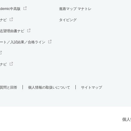
ademic中高版
進路マップ マナトレ
ナビ
タイピング
志望理由書ナビ
ート／入試結果／合格ライン
ナビ
質問と回答
個人情報の取扱いについて
サイトマップ
個人