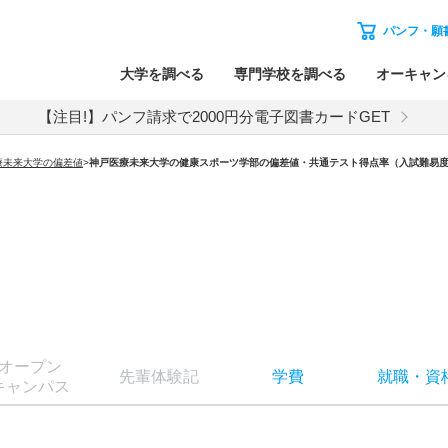
パンフ・願
大学を調べる
専門学校を調べる
オーキャン
【注目!】パンフ請求で2000円分電子図書カードGET
療未来大学の偏差値
>
神戸医療未来大学の健康スポーツ学部の偏差値・共通テスト得点率（入試難易
オー
プン
先輩
体験記
学費
就職
・
資
キャン
パス