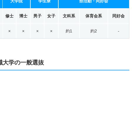
大学院
学生寮
部活動・同好会
修士
博士
男子
女子
文科系
体育会系
同好会
×
×
×
×
約1
約2
-
職大学の一般選抜