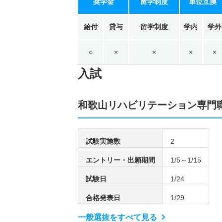
奨学金
留学制度
単位互換
給付
貸与
留学制度
学内
学外
○
×
×
×
×
入試
和歌山リハビリテーション専門
試験実施数
2
エントリー・出願期間
1/5～1/15
試験日
1/24
合格発表日
1/29
一般選抜をすべて見る