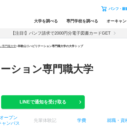
パンフ・願
大学を調べる
専門学校を調べる
オーキャン
【注目!】パンフ請求で2000円分電子図書カードGET
ン専門職大学
>
和歌山リハビリテーション専門職大学の大学トップ
テーション専門職大学
LINEで通知を受け取る
オー
プン
先輩
体験記
学費
就職
・
資
キャン
パス