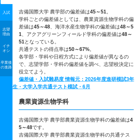
吉備国際大学 農学部の偏差値は
45～51
。
入試
学科ごとの偏差値としては、農業資源生物学科の偏
差値は
45～48
、海洋水産生物学科の偏差値は
48～5
志望
1
、アクアグリーンフィールド学科の偏差値は
48～
理由
51
となっている。
イチ
共通テストの得点率は
50～67%
。
オシ
各学部・学科や日程方式により偏差値が異なるの
卒業後
で、志望学部・学科の偏差値を調べ、志望校決定に
の進路
役立てよう。
偏差値・入試難易度 情報元：2026年度進研模試3年
生・大学入学共通テスト模試・6月
農業資源生物学科
吉備国際大学 農学部農業資源生物学科の偏差値は
4
5～48
です。
吉備国際大学 農学部農業資源生物学科の共通テス