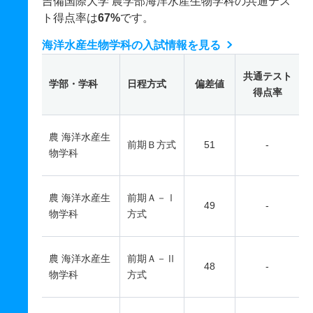
吉備国際大学 農学部海洋水産生物学科の共通テス
ト得点率は
67%
です。
海洋水産生物学科の入試情報を見る
共通テスト
学部・学科
日程方式
偏差値
得点率
農 海洋水産生
前期Ｂ方式
51
-
物学科
農 海洋水産生
前期Ａ－Ⅰ
49
-
物学科
方式
農 海洋水産生
前期Ａ－Ⅱ
48
-
物学科
方式