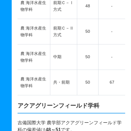
農 海洋水産生
前期Ｃ－Ⅰ
48
-
物学科
方式
農 海洋水産生
前期Ｃ－Ⅱ
50
-
物学科
方式
農 海洋水産生
中期
50
-
物学科
農 海洋水産生
共・前期
50
67
物学科
アクアグリーンフィールド学科
吉備国際大学 農学部アクアグリーンフィールド学
科の偏差値は
48～51
です。