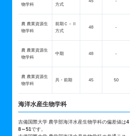
45
-
物学科
方式
農 農業資源生
前期Ｃ－Ⅱ
48
-
物学科
方式
農 農業資源生
中期
48
-
物学科
農 農業資源生
共・前期
45
50
物学科
海洋水産生物学科
吉備国際大学 農学部海洋水産生物学科の偏差値は
4
8～51
です。