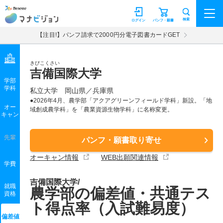
マナビジョン
検索
ログイン
パンフ・願書
【注目!】パンフ請求で2000円分電子図書カードGET
きびこくさい
吉備国際大学
学部
学科
私立大学
岡山県／兵庫県
●2026年4月、農学部「アクアグリーンフィールド学科」新設。「地
オー
域創成農学科」を「農業資源生物学科」に名称変更。
キャン
先輩
パンフ・願書取り寄せ
オーキャン情報
WEB出願関連情報
学費
吉備国際大学/
就職
農学部の偏差値・共通テス
資格
ト得点率（入試難易度）
偏差値