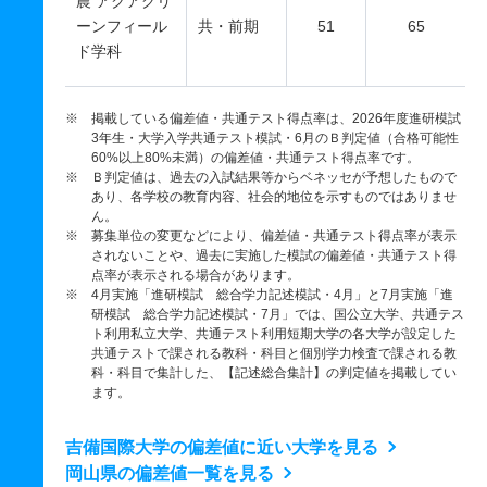
農 アクアグリ
ーンフィール
共・前期
51
65
ド学科
※ 掲載している偏差値・共通テスト得点率は、2026年度進研模試
3年生・大学入学共通テスト模試・6月のＢ判定値（合格可能性
60%以上80%未満）の偏差値・共通テスト得点率です。
※ Ｂ判定値は、過去の入試結果等からベネッセが予想したもので
あり、各学校の教育内容、社会的地位を示すものではありませ
ん。
※ 募集単位の変更などにより、偏差値・共通テスト得点率が表示
されないことや、過去に実施した模試の偏差値・共通テスト得
点率が表示される場合があります。
※ 4月実施「進研模試 総合学力記述模試・4月」と7月実施「進
研模試 総合学力記述模試・7月」では、国公立大学、共通テス
ト利用私立大学、共通テスト利用短期大学の各大学が設定した
共通テストで課される教科・科目と個別学力検査で課される教
科・科目で集計した、【記述総合集計】の判定値を掲載してい
ます。
吉備国際大学の偏差値に近い大学を見る
岡山県の偏差値一覧を見る