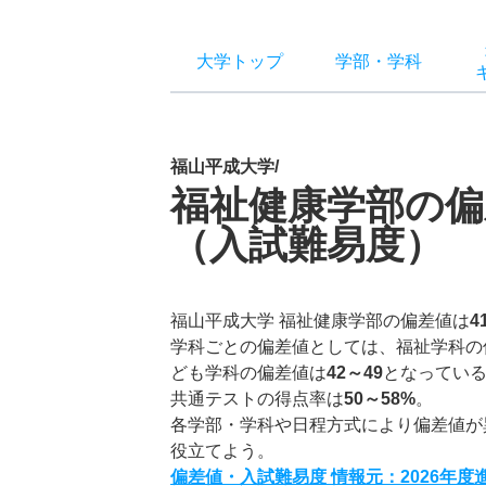
大学トップ
学部
・
学科
福山平成大学/
福祉健康学部の偏
（入試難易度）
福山平成大学 福祉健康学部の偏差値は
4
学科ごとの偏差値としては、福祉学科の
ども学科の偏差値は
42～49
となってい
共通テストの得点率は
50～58%
。
各学部・学科や日程方式により偏差値が
役立てよう。
偏差値・入試難易度 情報元：2026年