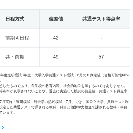
日程方式
偏差値
共通テスト得点率
前期Ａ日程
42
-
共・前期
49
57
6年度進研模試3年生・大学入学共通テスト模試・6月のＢ判定値（合格可能性60%
。
想したものであり、各学校の教育内容、社会的地位を示すものではありません。
得点率が表示されないことや、過去に実施した模試の偏差値・共通テスト得点率
と7月実施「進研模試 総合学力記述模試・7月」では、国公立大学、共通テスト利
設定した共通テストで課される教科・科目と個別学力検査で課される教科・科目
ています。