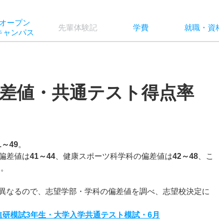
オー
プン
先輩
体験記
学費
就職
・
資
キャン
パス
差値・共通テスト得点率
1～49
。
偏差値は
41～44
、健康スポーツ科学科の偏差値は
42～48
、こ
る。
異なるので、志望学部・学科の偏差値を調べ、志望校決定に
度進研模試3年生・大学入学共通テスト模試・6月