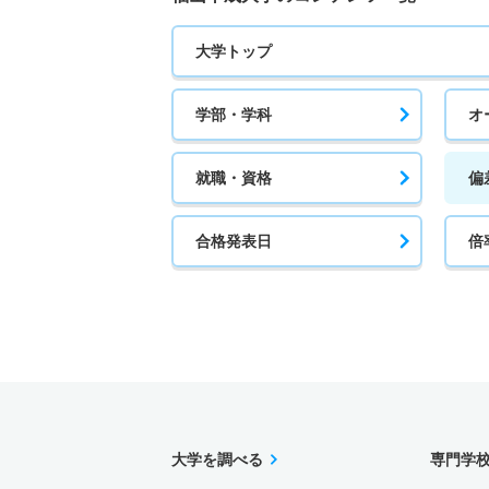
大学トップ
学部・学科
オ
就職・資格
偏
合格発表日
倍
大学を調べる
専門学