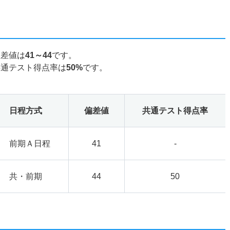
偏差値は
41～44
です。
共通テスト得点率は
50%
です。
日程方式
偏差値
共通テスト得点率
前期Ａ日程
41
-
共・前期
44
50