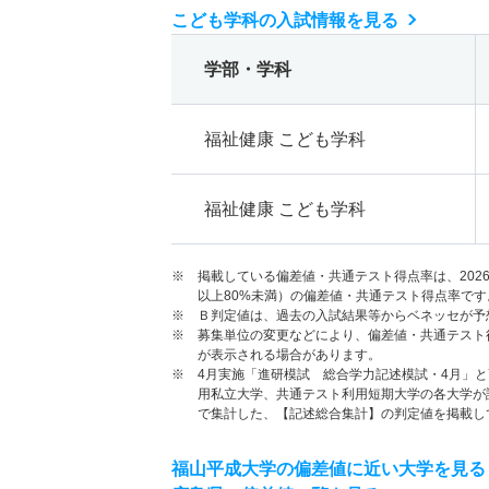
こども学科の入試情報を見る
学部・学科
福祉健康 こども学科
福祉健康 こども学科
※ 掲載している偏差値・共通テスト得点率は、202
以上80%未満）の偏差値・共通テスト得点率です
※ Ｂ判定値は、過去の入試結果等からベネッセが予
※ 募集単位の変更などにより、偏差値・共通テスト
が表示される場合があります。
※ 4月実施「進研模試 総合学力記述模試・4月」
用私立大学、共通テスト利用短期大学の各大学が
で集計した、【記述総合集計】の判定値を掲載し
福山平成大学の偏差値に近い大学を見る