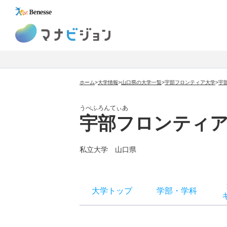
マナビジョン
ホーム
>
大学情報
>
山口県の大学一覧
>
宇部フロンティア大学
>
宇
うべふろんてぃあ
宇部フロンティ
私立大学
山口県
大学トップ
学部
・
学科