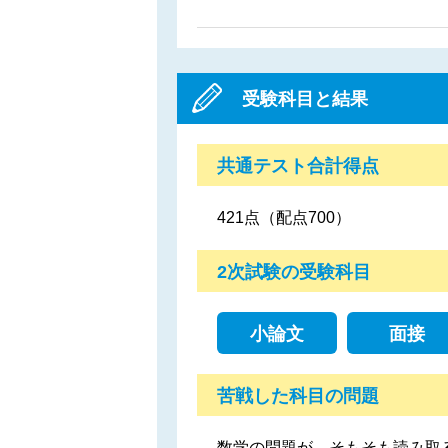
受験科目と結果
共通テスト合計得点
421点（配点700）
2次試験の受験科目
小論文
面接
苦戦した科目の問題
数学の問題が、そもそも読み取