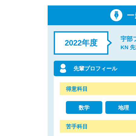
一
宇部
2022年度
KN 
先輩プロフィール
得意科目
数学
地理
苦手科目