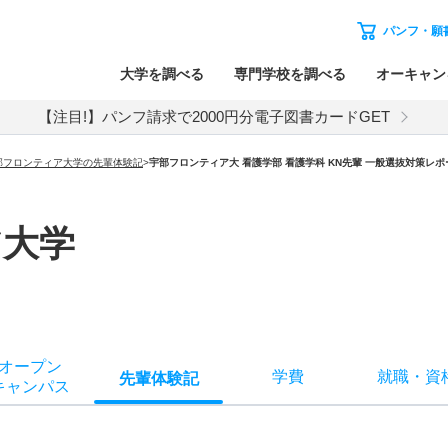
パンフ・願
大学を調べる
専門学校を調べる
オーキャン
【注目!】パンフ請求で2000円分電子図書カードGET
部フロンティア大学の先輩体験記
>
宇部フロンティア大 看護学部 看護学科 KN先輩 一般選抜対策レポ
ア大学
オー
プン
学費
就職
・
資
先輩
体験記
キャン
パス