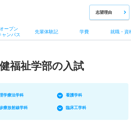
志望理由
オー
プン
先輩
体験記
学費
就職
・
資
キャン
パス
健福祉学部の入試
理学療法学科
看護学科
診療放射線学科
臨床工学科