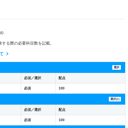
0
験する際の必要科目数を記載。
て
選択
必須／選択
配点
必須
100
選択(1)
必須／選択
配点
必須
100