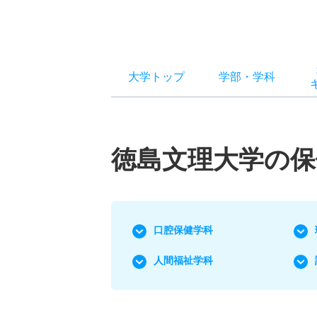
大学トップ
学部
・
学科
徳島文理大学の保
口腔保健学科
人間福祉学科