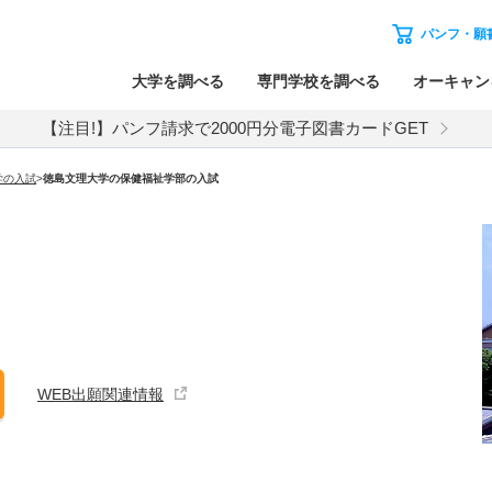
パンフ・願
大学を調べる
専門学校を調べる
オーキャン
【注目!】パンフ請求で2000円分電子図書カードGET
学
の入試
>
徳島文理大学
の
保健福祉学部の入試
WEB出願関連情報