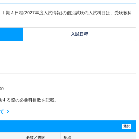
 Ⅰ期Ａ日程(2027年度入試情報)の個別試験の入試科目は、受験教科
入試日程
0
験する際の必要科目数を記載。
て
選択
必須／選択
配点