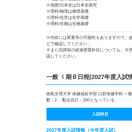
※地歴/日本史は日本史探究
※理科/物理は物理基礎
※理科/化学は化学基礎
※理科/生物は生物基礎
※内容には変更等の可能性もありますので、
どで確認してください。
※また旧課程の経過措置科目についても、大
認してください。
一般 Ⅰ期Ｂ日程(2027年度入試
徳島文理大学 保健福祉学部 口腔保健学科 一般
数：2 配点合計：200となっている。
入試科目
2027年度入試情報（今年度入試）