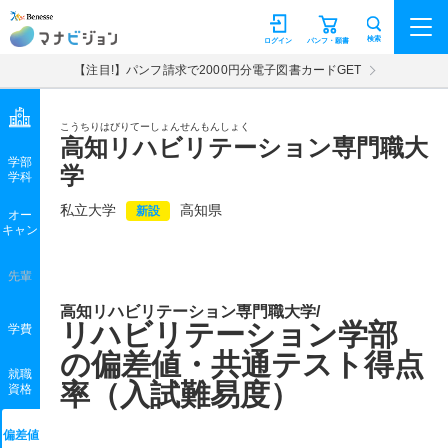
マナビジョン
検索
ログイン
パンフ・願書
【注目!】パンフ請求で2000円分電子図書カードGET
こうちりはびりてーしょんせんもんしょく
高知リハビリテーション専門職大
学部
学
学科
私立大学
高知県
新設
オー
キャン
先輩
高知リハビリテーション専門職大学/
リハビリテーション学部
学費
の偏差値・共通テスト得点
就職
率（入試難易度）
資格
偏差値