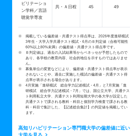
ビリテーショ
共・Ａ日程
45
49
ン学科／言語
聴覚学専攻
※ 掲載している偏差値・共通テスト得点率は、2026年度進研模試
3年生・大学入学共通テスト模試・6月のＢ判定値（合格可能性
60%以上80%未満）の偏差値・共通テスト得点率です。
※ Ｂ判定値は、過去の入試結果等からベネッセが予想したもので
あり、各学校の教育内容、社会的地位を示すものではありませ
ん。
※ 募集単位の変更などにより、偏差値・共通テスト得点率が表示
されないことや、過去に実施した模試の偏差値・共通テスト得
点率が表示される場合があります。
※ 4月実施「進研模試 総合学力記述模試・4月」と7月実施「進
研模試 総合学力記述模試・7月」では、国公立大学、共通テス
ト利用私立大学、共通テスト利用短期大学の各大学が設定した
共通テストで課される教科・科目と個別学力検査で課される教
科・科目で集計した、【記述総合集計】の判定値を掲載してい
ます。
高知リハビリテーション専門職大学の偏差値に近い
大学を見る