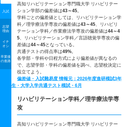
高知リハビリテーション専門職大学 リハビリテー
ション学部の偏差値は
43～45
。
入試
学科ごとの偏差値としては、リハビリテーション学
科／理学療法学専攻の偏差値は
43～45
、リハビリ
志望
テーション学科／作業療法学専攻の偏差値は
44～4
理由
5
、リハビリテーション学科／言語聴覚学専攻の偏
イチ
差値は
44～45
となっている。
オシ
共通テストの得点率は
49%
。
卒業後
各学部・学科や日程方式により偏差値が異なるの
の進路
で、志望学部・学科の偏差値を調べ、志望校決定に
役立てよう。
偏差値・入試難易度 情報元：2026年度進研模試3年
生・大学入学共通テスト模試・6月
リハビリテーション学科／理学療法学専
攻
高知リハビリテーション専門職大学 リハビリテー