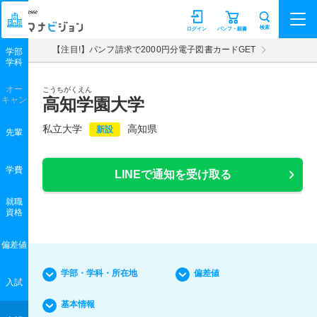
マナビジョン
検索
ログイン
パンフ・願書
【注目!】パンフ請求で2000円分電子図書カードGET
学部
学科
オー
こうちがくえん
キャン
高知学園大学
私立大学
高知県
新設
先輩
学費
LINEで通知を受け取る
就職
資格
偏差値
学部・学科・所在地
偏差値
入試
基本情報