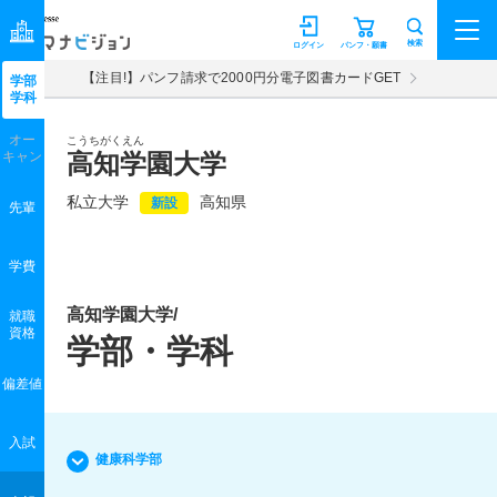
マナビジョン
検索
ログイン
パンフ・願書
【注目!】パンフ請求で2000円分電子図書カードGET
学部
学科
オー
こうちがくえん
キャン
高知学園大学
私立大学
高知県
新設
先輩
学費
高知学園大学/
就職
資格
学部・学科
偏差値
入試
健康科学部